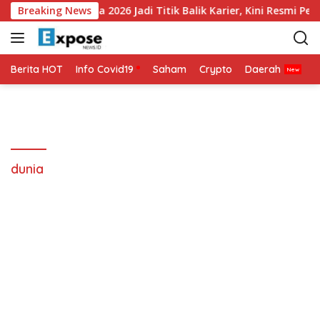
L
nha Akui Piala Dunia 2026 Jadi Titik Balik Karier, Kini Resmi Per
Breaking News
a
n
g
s
Berita HOT
Info Covid19
Saham
Crypto
Daerah
P
u
n
g
k
e
k
dunia
o
n
t
e
n