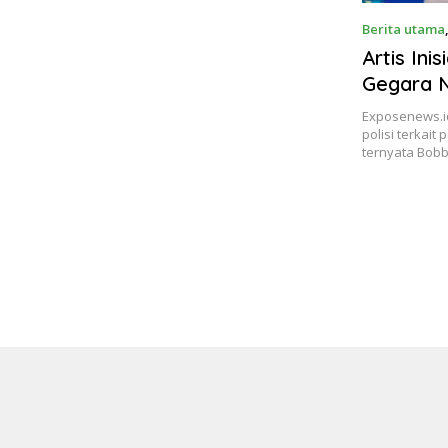
Berita utama
Artis Ini
Gegara 
Joseph
Exposenews.id
polisi terkait
ternyata Bob