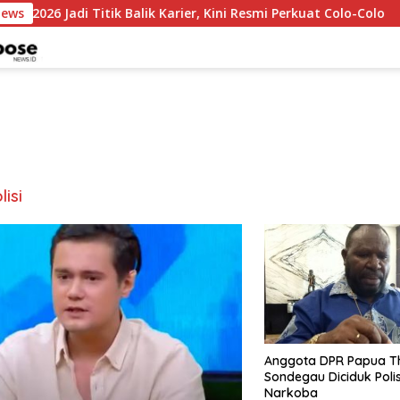
 2026 Jadi Titik Balik Karier, Kini Resmi Perkuat Colo-Colo
News
lisi
Anggota DPR Papua 
Sondegau Diciduk Polis
Narkoba