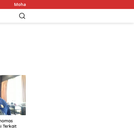
Mohamed Salah Tiba di Trabzon 5 Agustus: 6 Rekor yang Dib
Thomas
i Terkait