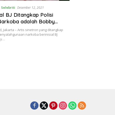
,
Selebriti
Desember 12, 2021
sial BJ Ditangkap Polisi
Narkoba adalah Bobby
, Jakarta – Artis sinetron yang ditangkap
 penyalahgunaan narkoba berinisial BJ
by…