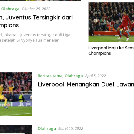
,
Olahraga
Oktober 25, 2022
, Juventus Tersingkir dari
mpions
 Jakarta – Juventus tersingkir dafi Liga
i setelah Si Nyonya Tua menelan
Liverpool Maju ke Semi
Champions
Berita utama
,
Olahraga
April 5, 2022
Liverpool Menangkan Duel Lawan
Olahraga
Maret 15, 2022