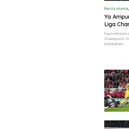
Berita utama
Ya Ampun
Liga Cha
Exposenews.id,
Champions. In
kekalahan…