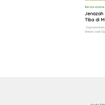
Berita utama
Jenazah 
Tiba di 
Exposenews.i
tewas saat O