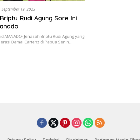
September 19, 2023
Briptu Rudi Agung Sore Ini
Manado
d,MANADO- Jenasah Briptu Rudi Agung yang
perasi Damai Cartenz di Papua Senin…