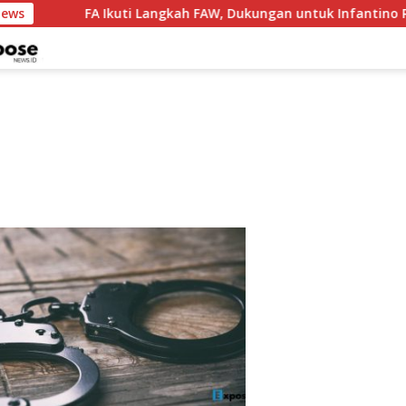
News
FA Ikuti Langkah FAW, Dukungan untuk Infantino Res