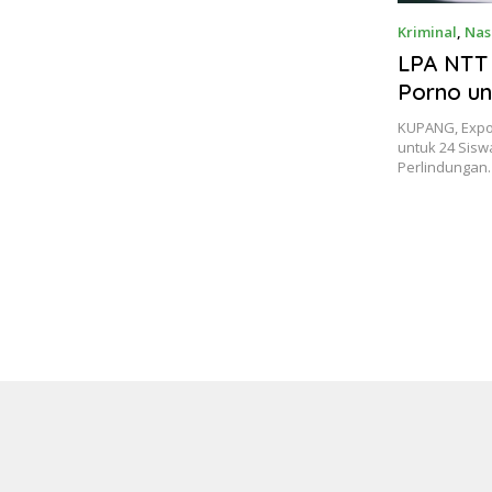
Kriminal
,
Nas
LPA NTT
Porno un
Tanpa H
KUPANG, Expo
untuk 24 Sisw
Perlindungan