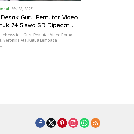
ional
Mei 28, 2025
 Desak Guru Pemutar Video
tuk 24 Siswa SD Dipecat
ormat
seNews.id – Guru Pemutar Video Porno
a. Veronika Ata, Ketua Lembaga
…