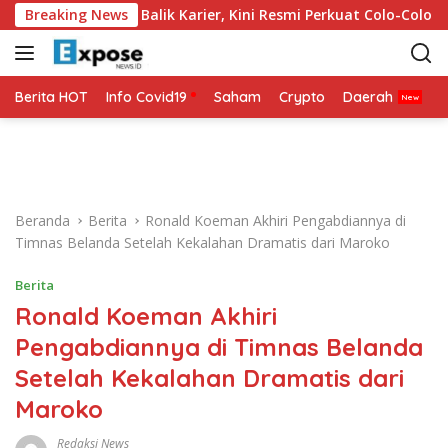
L
 Jadi Titik Balik Karier, Kini Resmi Perkuat Colo-Colo
Breaking News
M
a
n
g
s
Berita HOT
Info Covid19
Saham
Crypto
Daerah
P
u
n
g
k
e
Beranda
Berita
Ronald Koeman Akhiri Pengabdiannya di
k
Timnas Belanda Setelah Kekalahan Dramatis dari Maroko
o
n
Berita
t
Ronald Koeman Akhiri
e
n
Pengabdiannya di Timnas Belanda
Setelah Kekalahan Dramatis dari
Maroko
Redaksi News