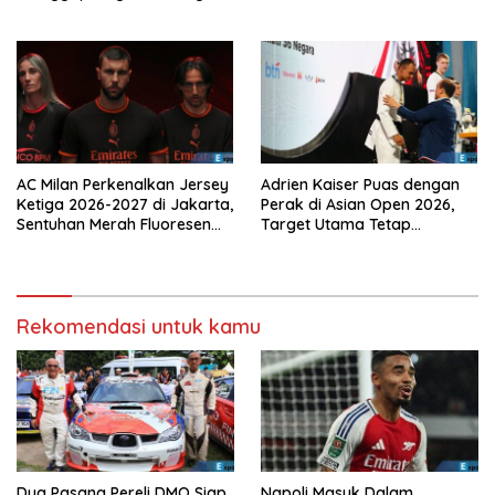
Laga Krusial
Depan
AC Milan Perkenalkan Jersey
Adrien Kaiser Puas dengan
Ketiga 2026-2027 di Jakarta,
Perak di Asian Open 2026,
Sentuhan Merah Fluoresen
Target Utama Tetap
Jadi Sorotan
Olimpiade 2028
Rekomendasi untuk kamu
Dua Pasang Pereli DMO Siap
Napoli Masuk Dalam