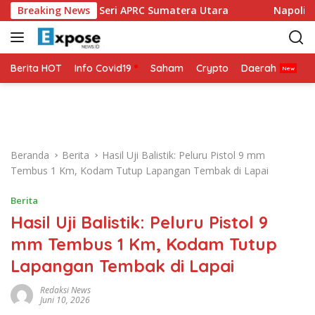
L
tarung di Seri APRC Sumatera Utara
Breaking News
Napoli Masuk Dalam
a
n
g
s
Berita HOT
Info Covid19
Saham
Crypto
Daerah
P
u
n
g
k
e
Beranda
Berita
Hasil Uji Balistik: Peluru Pistol 9 mm
k
Tembus 1 Km, Kodam Tutup Lapangan Tembak di Lapai
o
n
Berita
t
Hasil Uji Balistik: Peluru Pistol 9
e
n
mm Tembus 1 Km, Kodam Tutup
Lapangan Tembak di Lapai
Redaksi News
Juni 10, 2026