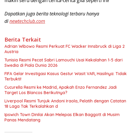
makin seru dengan cerita-cerita gila seperti ini!
Dapatkan juga berita teknologi terbaru hanya
di
newtechclub.com
Berita Terkait
Adrian Wibowo Resmi Perkuat FC Wacker Innsbruck di Liga 2
Austria
Tunisia Resmi Pecat Sabri Lamouchi Usai Kekalahan 1-5 dari
Swedia di Piala Dunia 2026
FIFA Gelar Investigasi Kasus Gestur Wasit VAR, Hasilnya: Tidak
Terbukti!
Cucurella Resmi ke Madrid, Apakah Enzo Fernandez Jadi
Target Los Blancos Berikutnya?
Liverpool Resmi Tunjuk Andoni Iraola, Pelatih dengan Catatan
18 Laga Tak Terkalahkan d
Ipswich Town Dinilai Akan Melepas Elkan Baggott di Musim
Panas Mendatang