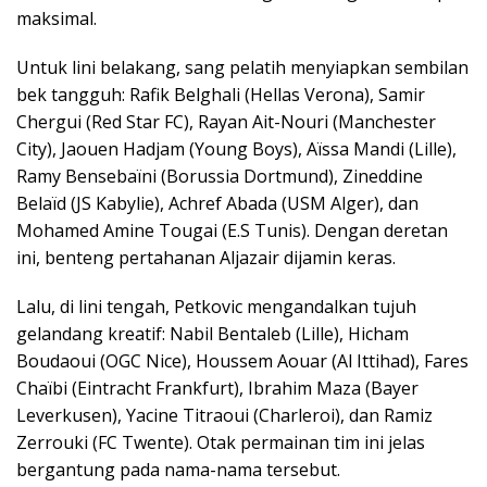
maksimal.
Untuk lini belakang, sang pelatih menyiapkan sembilan
bek tangguh: Rafik Belghali (Hellas Verona), Samir
Chergui (Red Star FC), Rayan Ait-Nouri (Manchester
City), Jaouen Hadjam (Young Boys), Aïssa Mandi (Lille),
Ramy Bensebaïni (Borussia Dortmund), Zineddine
Belaïd (JS Kabylie), Achref Abada (USM Alger), dan
Mohamed Amine Tougai (E.S Tunis). Dengan deretan
ini, benteng pertahanan Aljazair dijamin keras.
Lalu, di lini tengah, Petkovic mengandalkan tujuh
gelandang kreatif: Nabil Bentaleb (Lille), Hicham
Boudaoui (OGC Nice), Houssem Aouar (Al Ittihad), Fares
Chaïbi (Eintracht Frankfurt), Ibrahim Maza (Bayer
Leverkusen), Yacine Titraoui (Charleroi), dan Ramiz
Zerrouki (FC Twente). Otak permainan tim ini jelas
bergantung pada nama-nama tersebut.