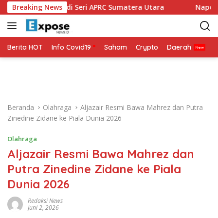
L
ertarung di Seri APRC Sumatera Utara
Breaking News
Napoli Masuk Da
a
n
g
s
Berita HOT
Info Covid19
Saham
Crypto
Daerah
P
u
n
g
k
e
Beranda
Olahraga
Aljazair Resmi Bawa Mahrez dan Putra
k
Zinedine Zidane ke Piala Dunia 2026
o
n
Olahraga
t
Aljazair Resmi Bawa Mahrez dan
e
n
Putra Zinedine Zidane ke Piala
Dunia 2026
Redaksi News
Juni 2, 2026