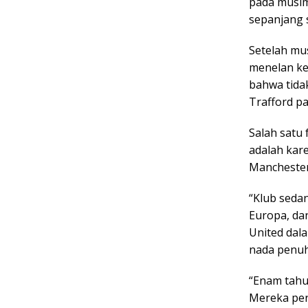
pada musim 
sepanjang s
Setelah mu
menelan kek
bahwa tida
Trafford p
Salah satu
adalah kar
Manchester
“Klub sedan
Europa, dan
United dal
nada penuh
“Enam tahun
Mereka per