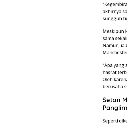
“Kegembira
akhirnya sa
sungguh tid
Meskipun ko
sama sekali
Namun, ia 
Manchester
“Apa yang 
hasrat terb
Oleh karena
berusaha s
Setan 
Pangli
Seperti dik