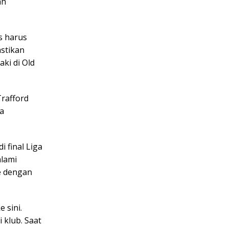
ah
s harus
astikan
ki di Old
Trafford
a
 final Liga
alami
le dengan
 sini.
klub. Saat