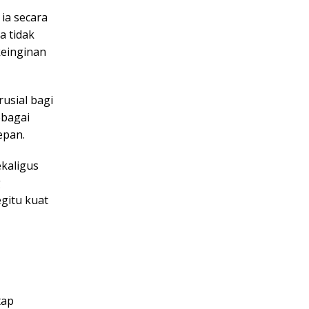
 ia secara
a tidak
keinginan
rusial bagi
ebagai
epan.
ekaligus
g
gitu kuat
tap