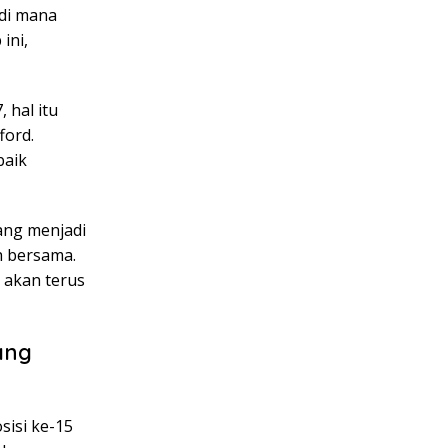
 di mana
ini,
 hal itu
ford.
baik
ang menjadi
h bersama.
 akan terus
ang
sisi ke-15