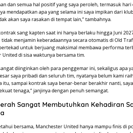
an dan semua hal positif yang saya peroleh, termasuk hari
ya mendapatkan apa yang selama ini saya impikan dari klub 
ak akan saya rasakan di tempat lain,” tambahnya.
ntrak sang kapten saat ini hanya berlaku hingga Juni 2027,
 tidak menjamin keberadaannya secara otomatis di Old Traf
bertekad untuk berjuang maksimal membawa performa ter
 United di sisa waktunya bersama tim.
sangat diinginkan oleh para penggemar ini, sekaligus apa y
esar saya pribadi dan seluruh tim, nyatanya belum kami rai
 itu, sampai kontrak saya benar-benar berakhir nanti, saya
ekuat tenaga,” janjinya dengan penuh semangat.
Merah Sangat Membutuhkan Kehadiran S
ma
etahui bersama, Manchester United hanya mampu finis di po