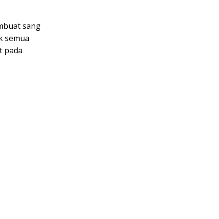
embuat sang
ak semua
t pada