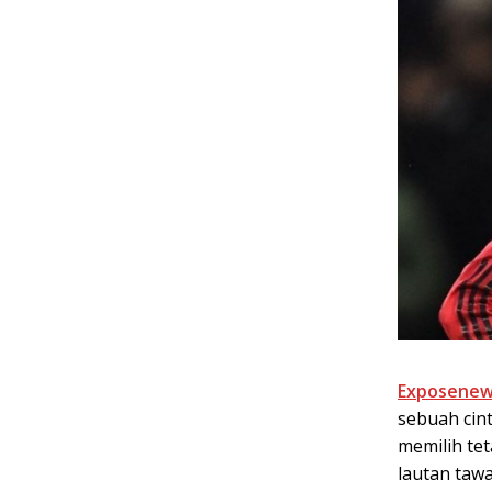
Exposenew
sebuah cin
memilih te
lautan taw