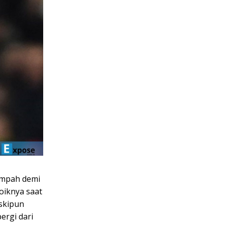
impah demi
oiknya saat
skipun
rgi dari