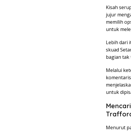
Kisah serup
jujur menga
memilih ops
untuk melep
Lebih dari 
skuad Seta
bagian tak
Melalui ket
komentaris
menjelaska
untuk dipi
Mencari
Traffor
Menurut pa