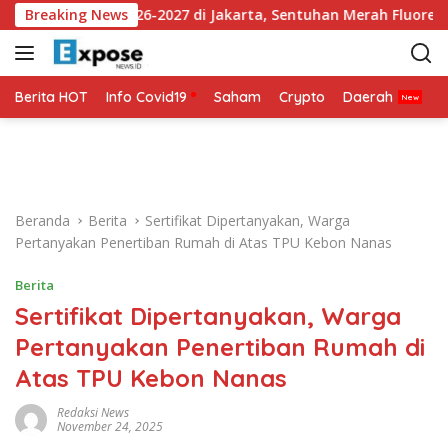
L
sey Ketiga 2026-2027 di Jakarta, Sentuhan Merah Fluoresen Jadi
Breaking News
a
n
g
s
Berita HOT
Info Covid19
Saham
Crypto
Daerah
P
u
n
g
k
e
Beranda
Berita
Sertifikat Dipertanyakan, Warga
k
Pertanyakan Penertiban Rumah di Atas TPU Kebon Nanas
o
n
Berita
t
Sertifikat Dipertanyakan, Warga
e
n
Pertanyakan Penertiban Rumah di
Atas TPU Kebon Nanas
Redaksi News
November 24, 2025