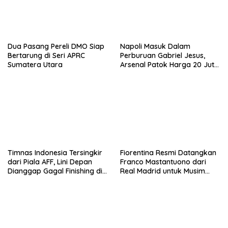
Dua Pasang Pereli DMO Siap
Napoli Masuk Dalam
Bertarung di Seri APRC
Perburuan Gabriel Jesus,
Sumatera Utara
Arsenal Patok Harga 20 Juta
Euro
Timnas Indonesia Tersingkir
Fiorentina Resmi Datangkan
dari Piala AFF, Lini Depan
Franco Mastantuono dari
Dianggap Gagal Finishing di
Real Madrid untuk Musim
Laga Krusial
Depan