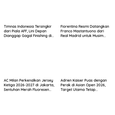
Timnas Indonesia Tersingkir
Fiorentina Resmi Datangkan
dari Piala AFF, Lini Depan
Franco Mastantuono dari
Dianggap Gagal Finishing di
Real Madrid untuk Musim
Laga Krusial
Depan
AC Milan Perkenalkan Jersey
Adrien Kaiser Puas dengan
Ketiga 2026-2027 di Jakarta,
Perak di Asian Open 2026,
Sentuhan Merah Fluoresen
Target Utama Tetap
Jadi Sorotan
Olimpiade 2028