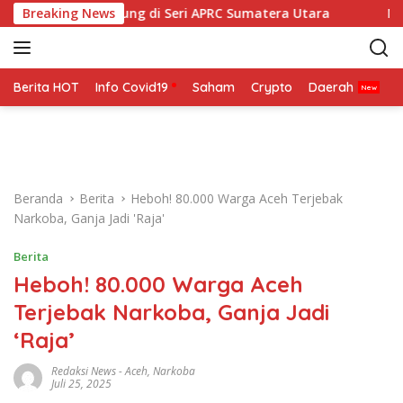
L
MO Siap Bertarung di Seri APRC Sumatera Utara
Breaking News
Napoli
a
n
g
s
Berita HOT
Info Covid19
Saham
Crypto
Daerah
P
u
n
g
k
e
Beranda
Berita
Heboh! 80.000 Warga Aceh Terjebak
k
Narkoba, Ganja Jadi 'Raja'
o
n
Berita
t
Heboh! 80.000 Warga Aceh
e
n
Terjebak Narkoba, Ganja Jadi
‘Raja’
Redaksi News
-
Aceh
,
Narkoba
Juli 25, 2025