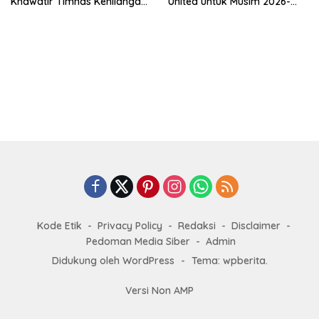
Khawatir Timnas Kehilangan
United untuk Musim 2026-
Arah Tanpanya
2027
Kode Etik
Privacy Policy
Redaksi
Disclaimer
Pedoman Media Siber
Admin
Didukung oleh WordPress
-
Tema: wpberita.
Versi Non AMP