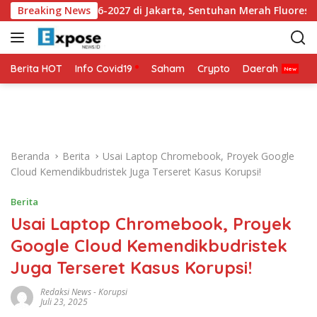
L
ey Ketiga 2026-2027 di Jakarta, Sentuhan Merah Fluoresen Jadi 
Breaking News
a
n
g
s
Berita HOT
Info Covid19
Saham
Crypto
Daerah
P
u
n
g
k
e
Beranda
Berita
Usai Laptop Chromebook, Proyek Google
k
Cloud Kemendikbudristek Juga Terseret Kasus Korupsi!
o
n
Berita
t
Usai Laptop Chromebook, Proyek
e
n
Google Cloud Kemendikbudristek
Juga Terseret Kasus Korupsi!
Redaksi News
-
Korupsi
Juli 23, 2025