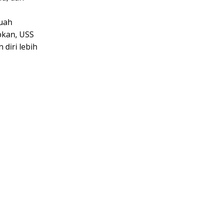
uah
pkan, USS
diri lebih