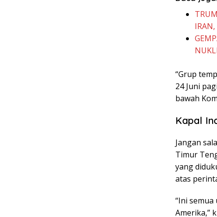
TRUM
IRAN,
GEMPA
NUKLI
“Grup tempu
24 Juni pag
bawah Koma
Kapal In
Jangan sala
Timur Teng
yang diduku
atas perin
“Ini semua
Amerika,” k