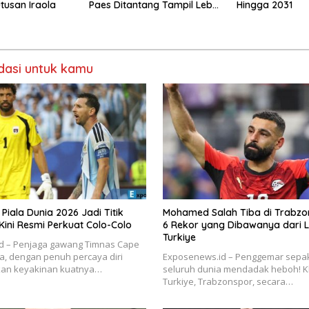
tusan Iraola
Paes Ditantang Tampil Lebih
Hingga 2031
Baik Lagi
asi untuk kamu
 Piala Dunia 2026 Jadi Titik
Mohamed Salah Tiba di Trabzon
 Kini Resmi Perkuat Colo-Colo
6 Rekor yang Dibawanya dari L
Turkiye
d – Penjaga gawang Timnas Cape
a, dengan penuh percaya diri
Exposenews.id – Penggemar sepak
an keyakinan kuatnya…
seluruh dunia mendadak heboh! K
Turkiye, Trabzonspor, secara…