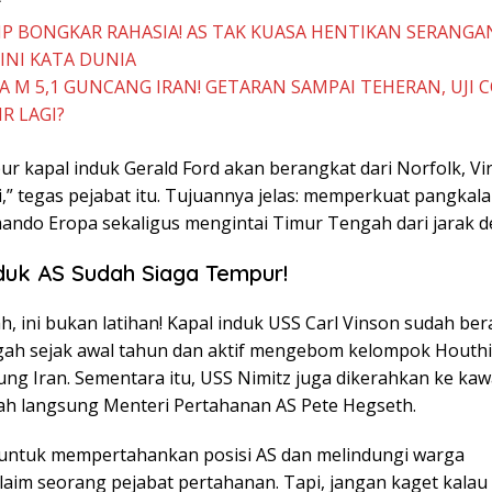
P BONGKAR RAHASIA! AS TAK KUASA HENTIKAN SERANGAN
 INI KATA DUNIA
 M 5,1 GUNCANG IRAN! GETARAN SAMPAI TEHERAN, UJI 
R LAGI?
r kapal induk Gerald Ford akan berangkat dari Norfolk, Vir
i,” tegas pejabat itu. Tujuannya jelas: memperkuat pangkala
ndo Eropa sekaligus mengintai Timur Tengah dari jarak d
duk AS Sudah Siaga Tempur!
h, ini bukan latihan! Kapal induk USS Carl Vinson sudah ber
ah sejak awal tahun dan aktif mengebom kelompok Houthi
ng Iran. Sementara itu, USS Nimitz juga dikerahkan ke kaw
tah langsung Menteri Pertahanan AS Pete Hegseth.
 untuk mempertahankan posisi AS dan melindungi warga
laim seorang pejabat pertahanan. Tapi, jangan kaget kalau 