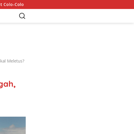
Mohamed Salah Tiba di Trabzon 5 Agustus: 6 Rekor yang Dib
kal Meletus?
gah,