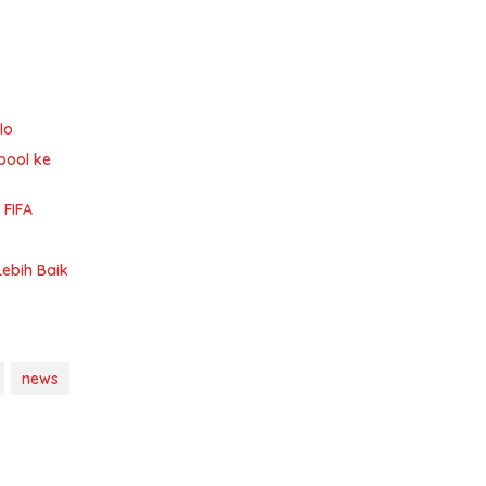
lo
pool ke
 FIFA
Lebih Baik
news