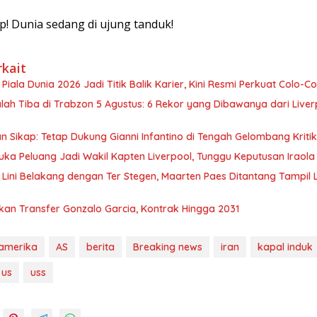
ap! Dunia sedang di ujung tanduk!
rkait
Piala Dunia 2026 Jadi Titik Balik Karier, Kini Resmi Perkuat Colo-Co
ah Tiba di Trabzon 5 Agustus: 6 Rekor yang Dibawanya dari Liver
n Sikap: Tetap Dukung Gianni Infantino di Tengah Gelombang Kritik
uka Peluang Jadi Wakil Kapten Liverpool, Tunggu Keputusan Iraola
 Lini Belakang dengan Ter Stegen, Maarten Paes Ditantang Tampil 
kan Transfer Gonzalo Garcia, Kontrak Hingga 2031
amerika
AS
berita
Breaking news
iran
kapal induk
us
uss