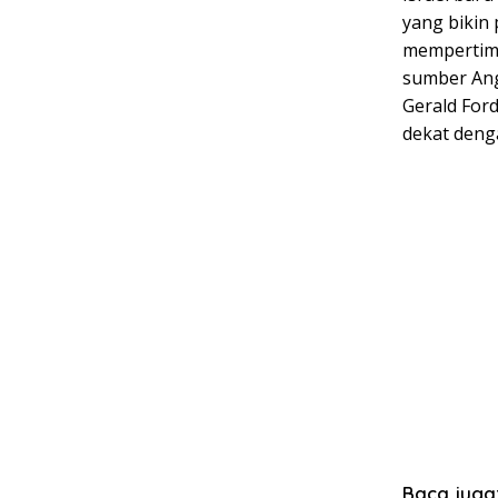
yang bikin
mempertimb
sumber An
Gerald For
dekat deng
Baca juga