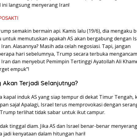
l ini langsung menyerang Iran!
POSAKTI
rump semakin bermain api. Kamis lalu (19/6), dia mengaku 
 untuk memutuskan apakah AS akan bergabung dengan Is
ran. Alasannya? Masih ada celah negosiasi. Tapi, jangan
eberapa hari sebelumnya, Trump secara terbuka menganca
Iran dan menyebut Pemimpin Tertinggi Ayatollah Ali Kham
arget empuk”!
 Akan Terjadi Selanjutnya?
 kapal induk AS yang siap tempur di dekat Timur Tengah, k
pan saja! Apalagi, Israel terus memprovokasi dengan serang
rump terlihat tidak sabar untuk ikut campur.
tidak tinggal diam. Jika AS dan Israel benar-benar menyeran
a jadi kenyataan dalam hitungan hari!