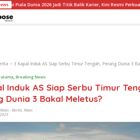
 2026 Jadi Titik Balik Karier, Kini Resmi Perkuat Colo-Colo
News
rita
3 Kapal Induk AS Siap Serbu Timur Tengah, Perang Dunia 3 Ba
a utama
,
Breaking News
l Induk AS Siap Serbu Timur Ten
 Dunia 3 Bakal Meletus?
 News
-
Berita
,
News
 2025