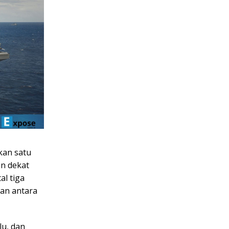
kan satu
in dekat
l tiga
gan antara
lu, dan