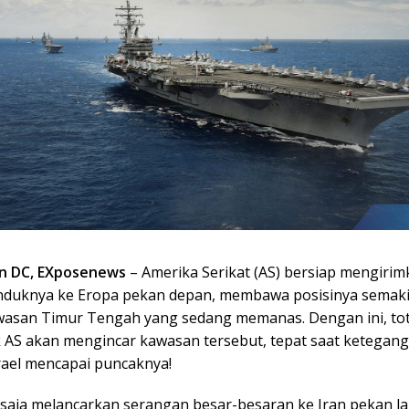
n DC, EXposenews
– Amerika Serikat (AS) bersiap mengirim
 induknya ke Eropa pekan depan, membawa posisinya semak
asan Timur Tengah yang sedang memanas. Dengan ini, tota
k AS akan mengincar kawasan tersebut, tepat saat ketegan
srael mencapai puncaknya!
 saja melancarkan serangan besar-besaran ke Iran pekan la