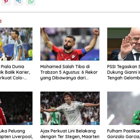
a
 Piala Dunia
Mohamed Salah Tiba di
PSSI Tegaskan 
ik Balik Karier,
Trabzon 5 Agustus: 6 Rekor
Dukung Gianni I
erkuat Colo-
yang Dibawanya dari
Tengah Gelomba
Liverpool ke Turkiye
FIFA
Buka Peluang
Ajax Perkuat Lini Belakang
Fulham Pastika
apten Liverpool,
dengan Ter Stegen, Maarten
Gonzalo Garcia