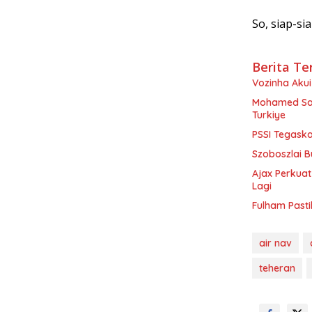
So, siap-si
Berita Te
Vozinha Akui 
Mohamed Sal
Turkiye
PSSI Tegaska
Szoboszlai B
Ajax Perkuat
Lagi
Fulham Pasti
air nav
teheran