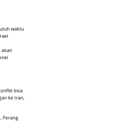
butuh waktu
rael
m akan
enei
onflik bisa
an ke Iran,
g, Perang