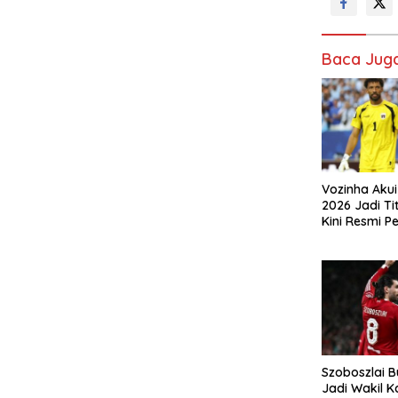
Baca Jug
Vozinha Akui
2026 Jadi Tit
Kini Resmi P
Colo
Szoboszlai 
Jadi Wakil K