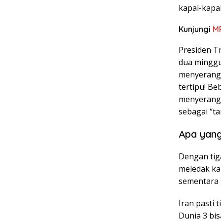
kapal-kapa
Kunjungi
M
Presiden T
dua minggu
menyerang I
tertipu! B
menyerang 
sebagai “t
Apa yang
Dengan tiga
meledak ka
sementara T
Iran pasti 
Dunia 3 bis