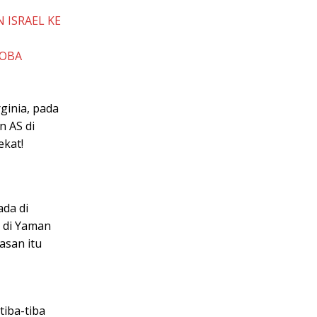
 ISRAEL KE
COBA
ginia, pada
n AS di
ekat!
ada di
 di Yaman
asan itu
tiba-tiba