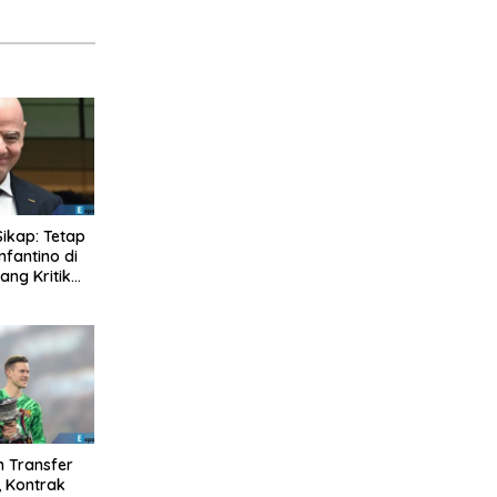
Sikap: Tetap
nfantino di
ng Kritik
n Transfer
, Kontrak