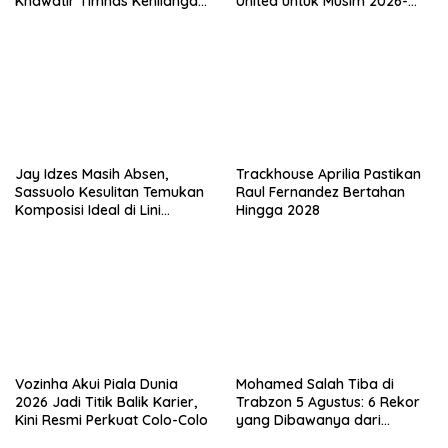
Khawatir Timnas Kehilangan
United untuk Musim 2026-
Arah Tanpanya
2027
Jay Idzes Masih Absen,
Trackhouse Aprilia Pastikan
Sassuolo Kesulitan Temukan
Raul Fernandez Bertahan
Komposisi Ideal di Lini
Hingga 2028
Pertahanan
Vozinha Akui Piala Dunia
Mohamed Salah Tiba di
2026 Jadi Titik Balik Karier,
Trabzon 5 Agustus: 6 Rekor
Kini Resmi Perkuat Colo-Colo
yang Dibawanya dari
Liverpool ke Turkiye