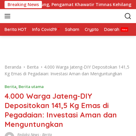
L
 Tulang Punggung, Pengamat Khawatir Timnas Kehilangan Ara
Breaking News
a
n
g
s
Berita HOT
Info Covid19
Saham
Crypto
Daerah
P
u
n
g
k
e
Beranda
Berita
4.000 Warga Jateng-DIY Depositokan 141,5
k
Kg Emas di Pegadaian: Investasi Aman dan Menguntungkan
o
n
Berita
,
Berita utama
t
4.000 Warga Jateng-DIY
e
n
Depositokan 141,5 Kg Emas di
Pegadaian: Investasi Aman dan
Menguntungkan
Redaksi News
-
Berita