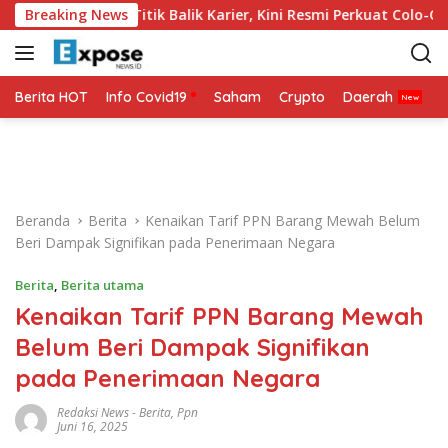
L
 2026 Jadi Titik Balik Karier, Kini Resmi Perkuat Colo-Colo
Breaking News
a
n
g
s
Berita HOT
Info Covid19
Saham
Crypto
Daerah
P
u
n
g
k
e
Beranda
Berita
Kenaikan Tarif PPN Barang Mewah Belum
k
Beri Dampak Signifikan pada Penerimaan Negara
o
n
Berita
,
Berita utama
t
Kenaikan Tarif PPN Barang Mewah
e
n
Belum Beri Dampak Signifikan
pada Penerimaan Negara
Redaksi News
-
Berita
,
Ppn
Juni 16, 2025