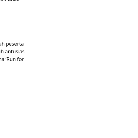
a
ah peserta
uh antusias
ma ‘Run for