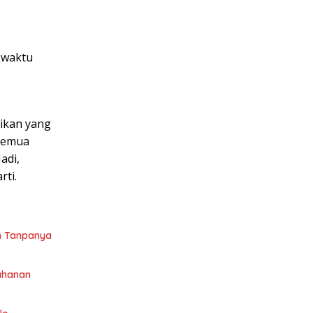
a waktu
aikan yang
 semua
adi,
rti.
h Tanpanya
tahanan