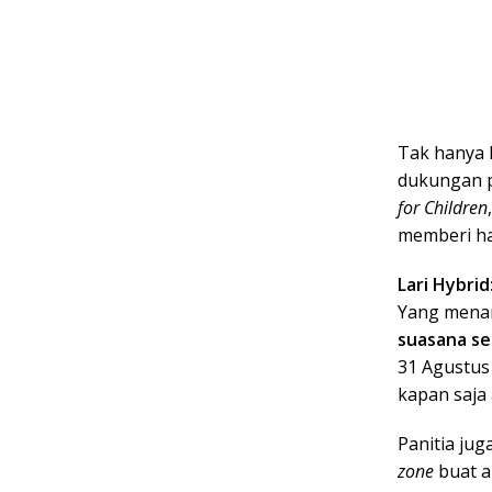
Tak hanya 
dukungan p
for Children
memberi har
Lari Hybrid
Yang menar
suasana se
31 Agustus
kapan saja 
Panitia jug
zone
buat a