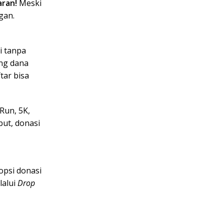
aran!
Meski
gan.
i tanpa
ang dana
tar bisa
Run, 5K,
ut, donasi
opsi donasi
lalui
Drop