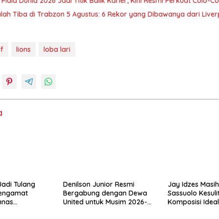
Piala Dunia 2026 Jadi Titik Balik Karier, Kini Resmi Perkuat Colo-Co
ah Tiba di Trabzon 5 Agustus: 6 Rekor yang Dibawanya dari Liver
f
lions
loba lari
a
adi Tulang
Denilson Junior Resmi
Jay Idzes Masih
Pengamat
Bergabung dengan Dewa
Sassuolo Kesul
mnas
United untuk Musim 2026-
Komposisi Ideal 
Arah Tanpanya
2027
Pertahanan