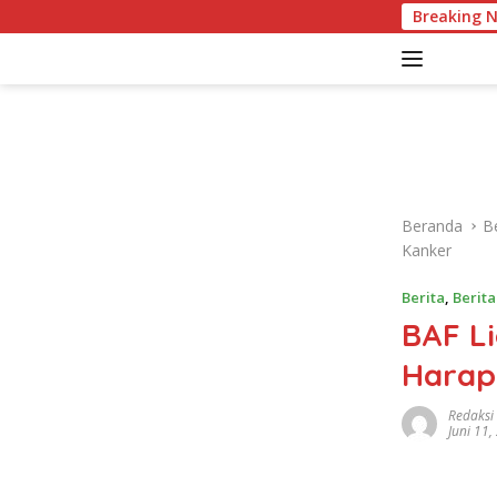
L
Breaking 
Thom Haye
a
n
g
s
u
n
g
k
Beranda
Be
e
Kanker
k
o
Berita
,
Berit
n
BAF Li
t
e
Harap
n
Redaksi
Juni 11,