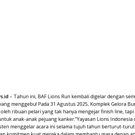
s.id
– Tahun ini, BAF Lions Run kembali digelar dengan se
s yang menggebu! Pada 31 Agustus 2025, Komplek Gelora B
oleh ribuan pelari yang tak hanya mengejar finish line, tapi
untuk anak-anak pejuang kanker.”Yayasan Lions Indonesia
sten menggelar acara ini selama tujuh tahun berturut-turut
an komitmen kuat mereka dalam membantu masa depan a