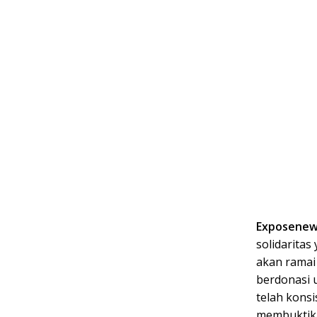
Exposenew
solidarita
akan ramai 
berdonasi 
telah konsi
membuktik