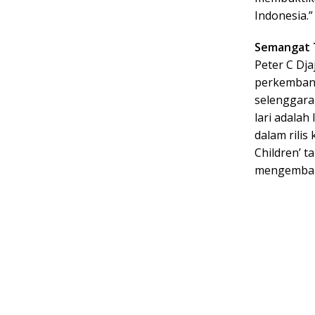
Indonesia.”
Semangat
Peter C Dj
perkembang
selenggara
lari adala
dalam rilis
Children’ 
mengembang