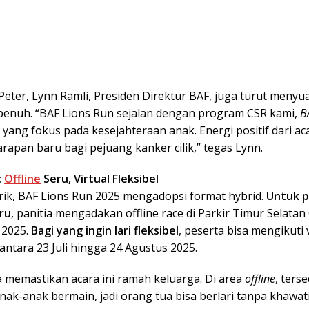
Peter, Lynn Ramli, Presiden Direktur BAF, juga turut menyu
enuh. “BAF Lions Run sejalan dengan program CSR kami,
B
, yang fokus pada kesejahteraan anak. Energi positif dari aca
apan baru bagi pejuang kanker cilik,” tegas Lynn.
:
Offline
Seru, Virtual Fleksibel
ik, BAF Lions Run 2025 mengadopsi format hybrid.
Untuk 
ru
, panitia mengadakan offline race di Parkir Timur Selata
 2025.
Bagi yang ingin lari fleksibel
, peserta bisa mengikuti 
antara 23 Juli hingga 24 Agustus 2025.
a memastikan acara ini ramah keluarga. Di area
offline
, ters
nak-anak bermain, jadi orang tua bisa berlari tanpa khawati