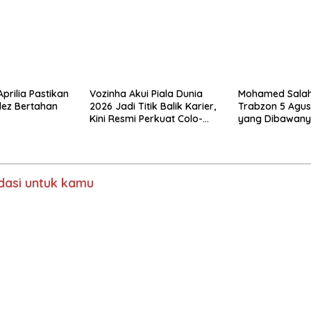
prilia Pastikan
Vozinha Akui Piala Dunia
Mohamed Salah
dez Bertahan
2026 Jadi Titik Balik Karier,
Trabzon 5 Agus
Kini Resmi Perkuat Colo-
yang Dibawany
Colo
Liverpool ke Tu
asi untuk kamu