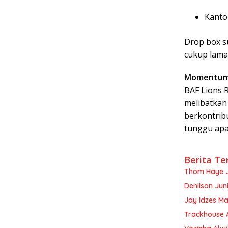
Kanto
Drop box su
cukup lama 
Momentum 
BAF Lions 
melibatkan 
berkontrib
tunggu apa 
Berita Te
Thom Haye J
Denilson Ju
Jay Idzes Ma
Trackhouse A