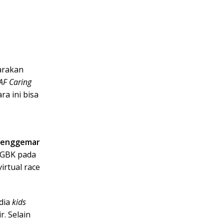
arakan
AF Caring
ra ini bisa
penggemar
n GBK pada
virtual race
edia
kids
r. Selain