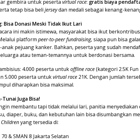
abar gembira untuk peserta
virtual race
:
gratis biaya pendaft
erta tetap bisa beli
jersey
dan medali sebagai kenang-kenan
: Bisa Donasi Meski Tidak Ikut Lari
acara ini makin istimewa, masyarakat bisa ikut berkontribus
 Melalui platform
peer-to-peer fundraising
, siapa pun bisa gal
-anak pejuang kanker. Bahkan, peserta yang sudah mendaf
eluarga atau teman-temannya untuk berdonasi bersama.
ambisius: 4.000 peserta untuk
offline race
(kategori 2.5K Fun 
an 5.000 peserta untuk
virtual race
21K. Dengan jumlah terseb
mpul diharapkan bisa maksimal.
-Tunai Juga Bisa!
ngin membantu tapi tidak melalui lari, panitia menyediakan 
su, diaper, buku, dan kebutuhan lain bisa disumbangkan me
 Children
yang tersedia di:
70 & SMAN 8 Jakarta Selatan