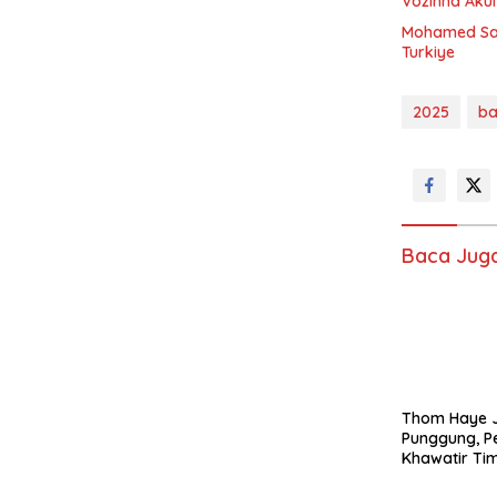
Vozinha Akui 
Mohamed Sal
Turkiye
2025
ba
Baca Jug
Thom Haye J
Punggung, 
Khawatir Ti
Kehilangan 