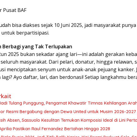
r Pusat BAF
dah bisa diakses sejak 10 Juni 2025, jadi masyarakat puny
untuk berpartisipasi.
Berbagi yang Tak Terlupakan
Run 2025 bukan sekadar ajang lari—ini adalah gerakan keb
seluruh masyarakat. Dari pelari, donatur, hingga relawan,
usi menciptakan senyum untuk anak-anak pejuang kanker. J
lagi? Ayo daftar, lari, dan berdonasi! Setiap langkahmu bera
rkait
adi Tulang Punggung, Pengamat Khawatir Timnas Kehilangan Ara
nior Resmi Bergabung dengan Dewa United untuk Musim 2026-2027
sih Absen, Sassuolo Kesulitan Temukan Komposisi Ideal di Lini Per
prilia Pastikan Raul Fernandez Bertahan Hingga 2028