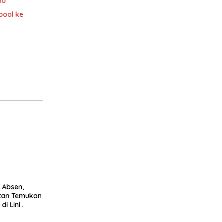
lo
pool ke
 Absen,
itan Temukan
di Lini