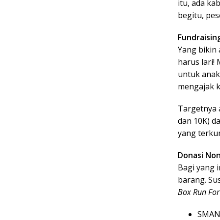
itu, ada k
begitu, pes
Fundraising
Yang bikin 
harus lari!
untuk anak
mengajak k
Targetnya 
dan 10K) d
yang terku
Donasi Non
Bagi yang i
barang. Su
Box Run For
SMAN 