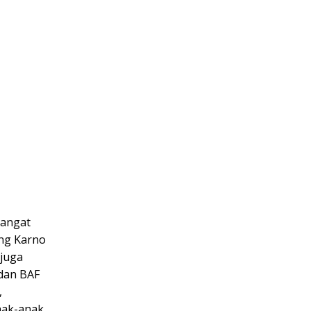
mangat
ung Karno
 juga
 dan BAF
,
nak-anak