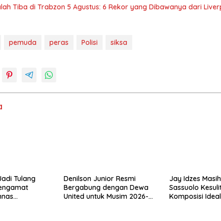
ah Tiba di Trabzon 5 Agustus: 6 Rekor yang Dibawanya dari Liver
pemuda
peras
Polisi
siksa
a
adi Tulang
Denilson Junior Resmi
Jay Idzes Masih
Pengamat
Bergabung dengan Dewa
Sassuolo Kesul
mnas
United untuk Musim 2026-
Komposisi Ideal 
Arah Tanpanya
2027
Pertahanan