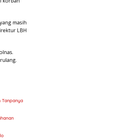
di korban
i yang masih
irektur LBH
olnas.
rulang.
h Tanpanya
tahanan
lo