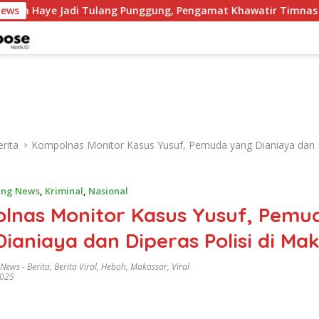
adi Tulang Punggung, Pengamat Khawatir Timnas Kehilangan
News
rita
Kompolnas Monitor Kasus Yusuf, Pemuda yang Dianiaya dan D
ing News
,
Kriminal
,
Nasional
lnas Monitor Kasus Yusuf, Pemu
ianiaya dan Diperas Polisi di Ma
 News
-
Berita
,
Berita Viral
,
Heboh
,
Makassar
,
Viral
2025