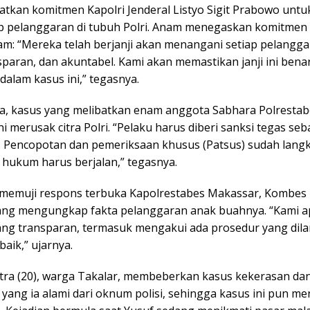
atkan komitmen Kapolri Jenderal Listyo Sigit Prabowo unt
ap pelanggaran di tubuh Polri. Anam menegaskan komitmen 
am: “Mereka telah berjanji akan menangani setiap pelangga
sparan, dan akuntabel. Kami akan memastikan janji ini bena
dalam kasus ini,” tegasnya.
, kasus yang melibatkan enam anggota Sabhara Polrestab
i merusak citra Polri. “Pelaku harus diberi sanksi tegas seb
. Pencopotan dan pemeriksaan khusus (Patsus) sudah lang
 hukum harus berjalan,” tegasnya.
memuji respons terbuka Kapolrestabes Makassar, Kombes 
ang mengungkap fakta pelanggaran anak buahnya. “Kami ap
ang transparan, termasuk mengakui ada prosedur yang dilan
baik,” ujarnya.
tra (20), warga Takalar, membeberkan kasus kekerasan da
ang ia alami dari oknum polisi, sehingga kasus ini pun me