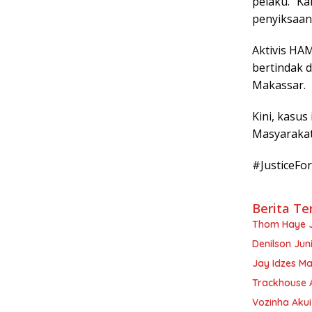
pelaku. “Ka
penyiksaan,
Aktivis HAM
bertindak 
Makassar.
Kini, kasu
Masyarakat
#JusticeFo
Berita Te
Thom Haye J
Denilson Ju
Jay Idzes Ma
Trackhouse A
Vozinha Akui 