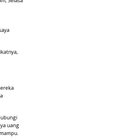
am, Selasa
saya
katnya,
mereka
wa
hubungi
nya uang
k mampu.