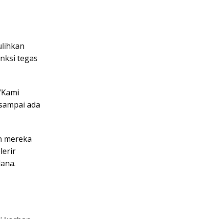
ulihkan
anksi tegas
“Kami
 sampai ada
n mereka
erir
dana.