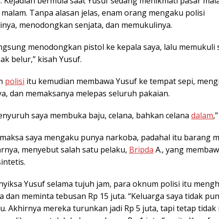
 Kejadian bermula saat Yusuf sedang menikmati pasar mal
) malam. Tanpa alasan jelas, enam orang mengaku polisi
nya, menodongkan senjata, dan memukulinya.
ngsung menodongkan pistol ke kepala saya, lalu memukuli 
k belur,” kisah Yusuf.
um
polisi
itu kemudian membawa Yusuf ke tempat sepi, mengi
a, dan memaksanya melepas seluruh pakaian.
nyuruh saya membuka baju, celana, bahkan celana
dalam
,”
aksa saya mengaku punya narkoba, padahal itu barang 
jarnya, menyebut salah satu pelaku,
Bripda
A., yang memba
ntetis.
nyiksa Yusuf selama tujuh jam, para oknum polisi itu meng
a dan meminta tebusan Rp 15 juta. “Keluarga saya tidak pu
u. Akhirnya mereka turunkan jadi Rp 5 juta, tapi tetap tida