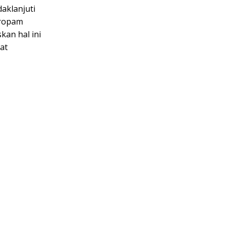
aklanjuti
Propam
kan hal ini
at