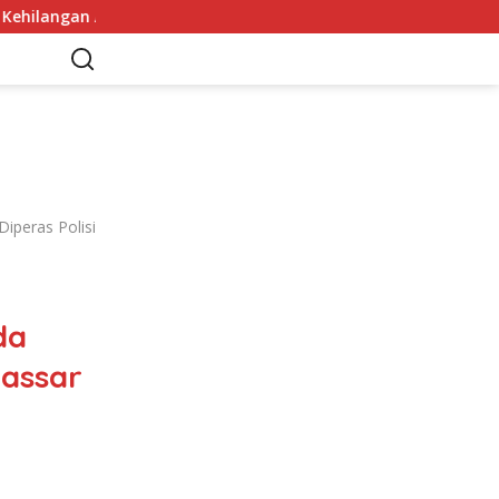
 Arah Tanpanya
Denilson Junior Resmi Bergabung deng
iperas Polisi
da
kassar