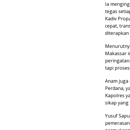
Ia menging
tegas seti
Kadiv Prop
cepat, tran
diterapkan 
Menurutnya
Makassar in
peringatan
tapi proses
Anam juga 
Perdana, y
Kapolres y
sikap yang 
Yusuf Sapu
pemerasan y