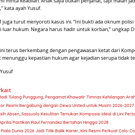
mi minta keadilan. Anak saya bukan penjahat, tapi malah ja
” kata ayah Yusuf.
 juga turut menyoroti kasus ini. “Ini bukti ada oknum polis
di luar hukum. Negara harus hadir untuk korban,” ungkap D
s ini terus berkembang dengan pengawasan ketat dari Komp
 menunggu kepastian hukum agar kejadian serupa tidak te
rYusuf
rkait
adi Tulang Punggung, Pengamat Khawatir Timnas Kehilangan Ara
nior Resmi Bergabung dengan Dewa United untuk Musim 2026-2027
sih Absen, Sassuolo Kesulitan Temukan Komposisi Ideal di Lini Per
prilia Pastikan Raul Fernandez Bertahan Hingga 2028
Piala Dunia 2026 Jadi Titik Balik Karier, Kini Resmi Perkuat Colo-Co