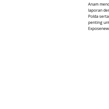
Anam mende
laporan de
Polda sert
penting un
Exposenews