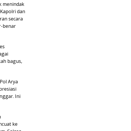
uk menindak
Kapolri dan
ran secara
r-benar
es
agai
kah bagus,
Pol Arya
resiasi
ggar. Ini
n
ncuat ke