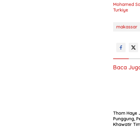
Mohamed Sal
Turkiye
makassar
Baca Jug
Thom Haye J
Punggung, 
Khawatir Ti
Kehilangan 