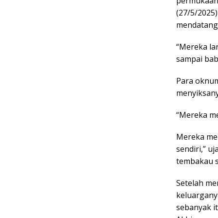
permukaan.
(27/5/2025
mendatangi
“Mereka la
sampai baba
Para okn
menyiksany
“Mereka me
Mereka mem
sendiri,” u
tembakau si
Setelah me
keluargany
sebanyak it