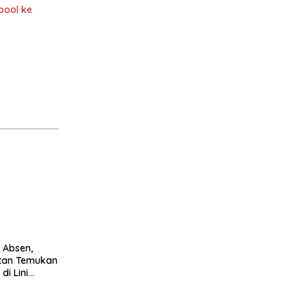
pool ke
 Absen,
itan Temukan
di Lini