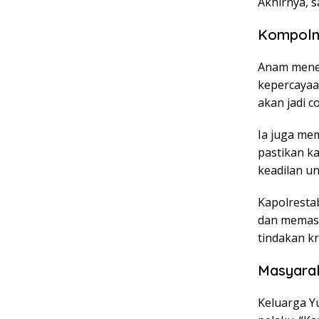
Akhirnya, s
Kompoln
Anam menek
kepercayaan
akan jadi c
Ia juga me
pastikan ka
keadilan u
Kapolresta
dan memast
tindakan kr
Masyarak
Keluarga Y