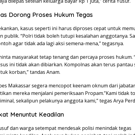
aya dilepas setelah keluarga bayar Rp 1 juta,” cerita Yusuf.
as Dorong Proses Hukum Tegas
ankan, kasus seperti ini harus diproses cepat untuk mem
 publik. “Polri tidak boleh tutupi kesalahan anggotanya. S
ontoh agar tidak ada lagi aksi semena-mena,” tegasnya.
minta masyarakat tetap tenang dan percaya proses hukum. 
sus ini tidak akan dibiarkan. Kompolnas akan terus pantau
ntuk korban,” tandas Anam.
bes Makassar segera mencopot keenam oknum dari jabata
ikan mereka menjalani pemeriksaan Propam.”Kami tidak tol
iminal, sekalipun pelakunya anggota kami,” tegas Arya Per
at Menuntut Keadilan
usuf dan warga setempat mendesak polisi menindak tegas