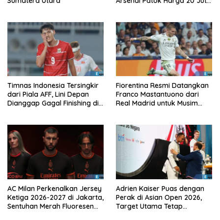
Sumatera Utara
Arsenal Patok Harga 20 Juta
Euro
Timnas Indonesia Tersingkir
Fiorentina Resmi Datangkan
dari Piala AFF, Lini Depan
Franco Mastantuono dari
Dianggap Gagal Finishing di
Real Madrid untuk Musim
Laga Krusial
Depan
AC Milan Perkenalkan Jersey
Adrien Kaiser Puas dengan
Ketiga 2026-2027 di Jakarta,
Perak di Asian Open 2026,
Sentuhan Merah Fluoresen
Target Utama Tetap
Jadi Sorotan
Olimpiade 2028