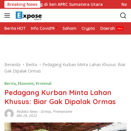
L
ap Bertarung di Seri APRC Sumatera Utara
Breaking News
Napoli Masuk
a
n
g
s
Berita HOT
Info Covid19
Saham
Crypto
Daerah
P
u
n
g
k
e
Beranda
Berita
Pedagang Kurban Minta Lahan Khusus: Biar
k
Gak Dipalak Ormas
o
n
Berita
,
Ekonomi
,
Kriminal
t
Pedagang Kurban Minta Lahan
e
n
Khusus: Biar Gak Dipalak Ormas
Redaksi News
-
Ormas
,
Premanisme
Mei 26, 2025