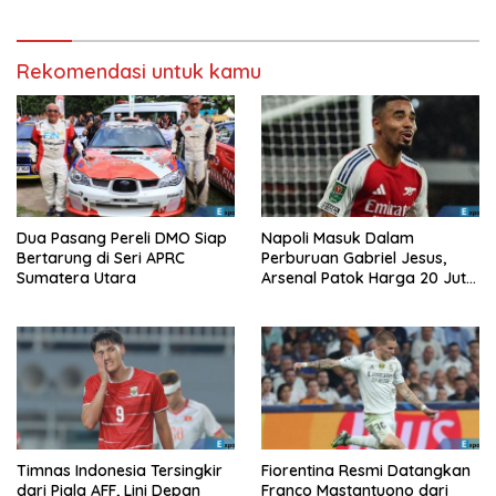
Rekomendasi untuk kamu
Dua Pasang Pereli DMO Siap
Napoli Masuk Dalam
Bertarung di Seri APRC
Perburuan Gabriel Jesus,
Sumatera Utara
Arsenal Patok Harga 20 Juta
Euro
Timnas Indonesia Tersingkir
Fiorentina Resmi Datangkan
dari Piala AFF, Lini Depan
Franco Mastantuono dari