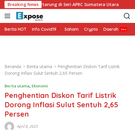
L
li DMO Siap Bertarung di Seri APRC Sumatera Utara
Breaking News
Na
a
n
g
s
Berita HOT
Info Covid19
Saham
Crypto
Daerah
P
u
n
g
k
e
Beranda
Berita utama
Penghentian Diskon Tarif Listrik
k
Dorong Inflasi Sulut Sentuh 2,65 Persen
o
n
Berita utama
,
Ekonomi
t
Penghentian Diskon Tarif Listrik
e
n
Dorong Inflasi Sulut Sentuh 2,65
Persen
April 8, 2025