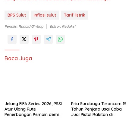
BPS Sulut
inflasi sulut
Tarif listrik
Penulis: Ronald Ginting
Editor: Redaksi
Baca Juga
Jelang FIFA Series 2026, PSSI
Pria Surabaya Terancam 15
Atur Ulang Rute
Tahun Penjara usai Coba
Penerbangan Pemain demi
Jual Pistol Rakitan di
Hindari Zona Konflik
Bangkalan