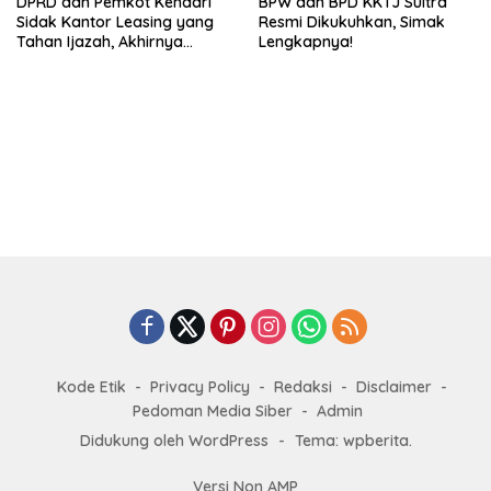
DPRD dan Pemkot Kendari
BPW dan BPD KKTJ Sultra
Sidak Kantor Leasing yang
Resmi Dikukuhkan, Simak
Tahan Ijazah, Akhirnya
Lengkapnya!
Dikembalikan!
Kode Etik
Privacy Policy
Redaksi
Disclaimer
Pedoman Media Siber
Admin
Didukung oleh WordPress
-
Tema: wpberita.
Versi Non AMP