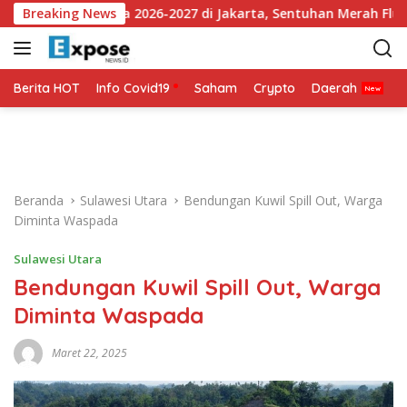
L
Jersey Ketiga 2026-2027 di Jakarta, Sentuhan Merah Fluoresen 
Breaking News
a
n
g
s
Berita HOT
Info Covid19
Saham
Crypto
Daerah
P
u
n
g
k
e
Beranda
Sulawesi Utara
Bendungan Kuwil Spill Out, Warga
k
Diminta Waspada
o
n
Sulawesi Utara
t
Bendungan Kuwil Spill Out, Warga
e
n
Diminta Waspada
Maret 22, 2025