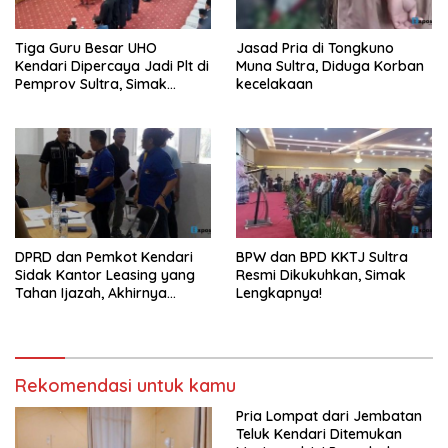
Tiga Guru Besar UHO
Jasad Pria di Tongkuno
Kendari Dipercaya Jadi Plt di
Muna Sultra, Diduga Korban
Pemprov Sultra, Simak
kecelakaan
Infonya
DPRD dan Pemkot Kendari
BPW dan BPD KKTJ Sultra
Sidak Kantor Leasing yang
Resmi Dikukuhkan, Simak
Tahan Ijazah, Akhirnya
Lengkapnya!
Dikembalikan!
Rekomendasi untuk kamu
Pria Lompat dari Jembatan
Teluk Kendari Ditemukan