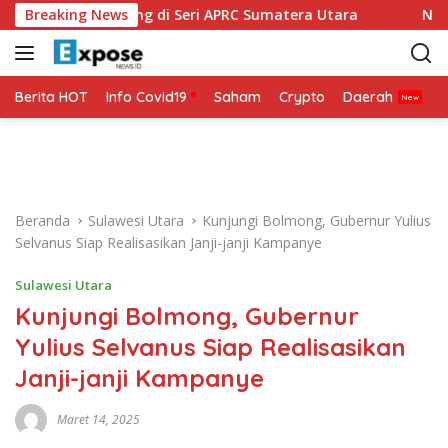
L
iap Bertarung di Seri APRC Sumatera Utara
Breaking News
Napoli Masu
a
n
g
s
Berita HOT
Info Covid19
Saham
Crypto
Daerah
P
u
n
g
k
e
Beranda
Sulawesi Utara
Kunjungi Bolmong, Gubernur Yulius
k
Selvanus Siap Realisasikan Janji-janji Kampanye
o
n
Sulawesi Utara
t
Kunjungi Bolmong, Gubernur
e
n
Yulius Selvanus Siap Realisasikan
Janji-janji Kampanye
Maret 14, 2025