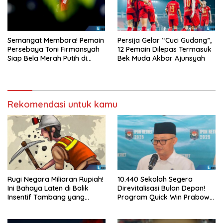
Semangat Membara! Pemain
Persija Gelar “Cuci Gudang”,
Persebaya Toni Firmansyah
12 Pemain Dilepas Termasuk
Siap Bela Merah Putih di
Bek Muda Akbar Ajunsyah
Timnas U23
Rekomendasi untuk kamu
Rugi Negara Miliaran Rupiah!
10.440 Sekolah Segera
Ini Bahaya Laten di Balik
Direvitalisasi Bulan Depan!
Insentif Tambang yang
Program Quick Win Prabowo
Menggila
Mulai Berjalan