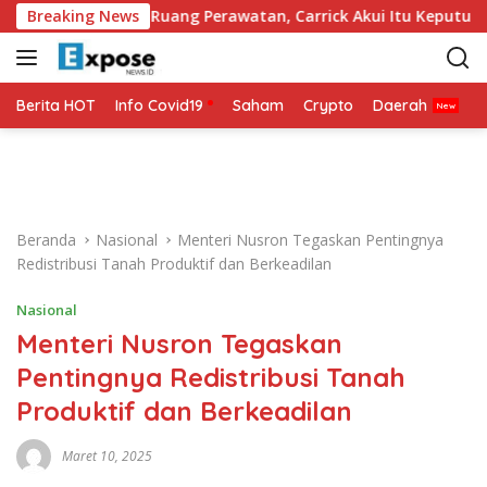
L
ali Masuk Ruang Perawatan, Carrick Akui Itu Keputusan Preve
Breaking News
a
n
g
s
Berita HOT
Info Covid19
Saham
Crypto
Daerah
P
u
n
g
k
e
Beranda
Nasional
Menteri Nusron Tegaskan Pentingnya
k
Redistribusi Tanah Produktif dan Berkeadilan
o
n
Nasional
t
Menteri Nusron Tegaskan
e
n
Pentingnya Redistribusi Tanah
Produktif dan Berkeadilan
Maret 10, 2025