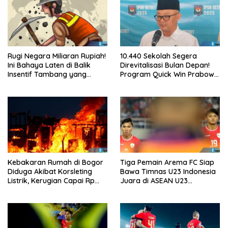
Rugi Negara Miliaran Rupiah!
10.440 Sekolah Segera
Ini Bahaya Laten di Balik
Direvitalisasi Bulan Depan!
Insentif Tambang yang
Program Quick Win Prabowo
Menggila
Mulai Berjalan
Kebakaran Rumah di Bogor
Tiga Pemain Arema FC Siap
Diduga Akibat Korsleting
Bawa Timnas U23 Indonesia
Listrik, Kerugian Capai Rp
Juara di ASEAN U23
200 Juta
Championship 2025