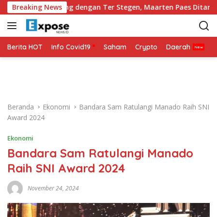
L
t Lini Belakang dengan Ter Stegen, Maarten Paes Ditantang Tam
Breaking News
a
n
g
s
Berita HOT
Info Covid19
Saham
Crypto
Daerah
P
u
n
g
k
e
Beranda
Ekonomi
Bandara Sam Ratulangi Manado Raih SNI
k
Award 2024
o
n
Ekonomi
t
Bandara Sam Ratulangi Manado
e
n
Raih SNI Award 2024
November 24, 2024