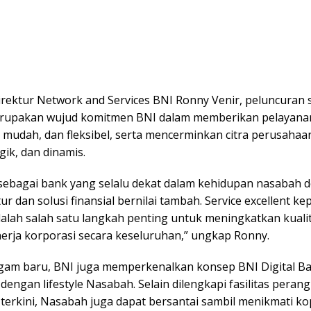
rektur Network and Services BNI Ronny Venir, peluncuran
erupakan wujud komitmen BNI dalam memberikan pelayana
, mudah, dan fleksibel, serta mencerminkan citra perusahaa
ik, dan dinamis.
 sebagai bank yang selalu dekat dalam kehidupan nasabah 
tur dan solusi finansial bernilai tambah. Service excellent ke
alah salah satu langkah penting untuk meningkatkan kualit
nerja korporasi secara keseluruhan,” ungkap Ronny.
agam baru, BNI juga memperkenalkan konsep BNI Digital B
dengan lifestyle Nasabah. Selain dilengkapi fasilitas perangk
terkini, Nasabah juga dapat bersantai sambil menikmati ko