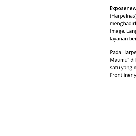
Exposenew
(Harpelnas
menghadir
Image. Lan
layanan be
Pada Harpe
Maumu” dil
satu yang 
Frontliner 