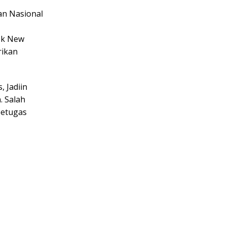
an Nasional
ok New
rikan
 Jadiin
. Salah
petugas