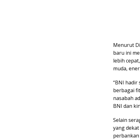
Menurut Di
baru ini m
lebih cepat
muda, energ
“BNI hadir
berbagai fi
nasabah ad
BNI dan ki
Selain ser
yang dekat 
perbankan 