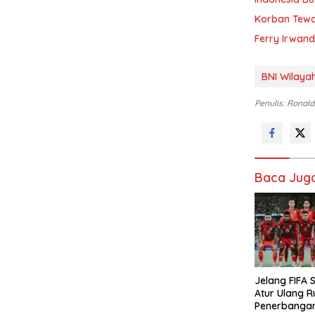
Korban Tewas
Ferry Irwand
BNI Wilaya
Penulis: Ronald
Baca Jug
Jelang FIFA S
Atur Ulang R
Penerbanga