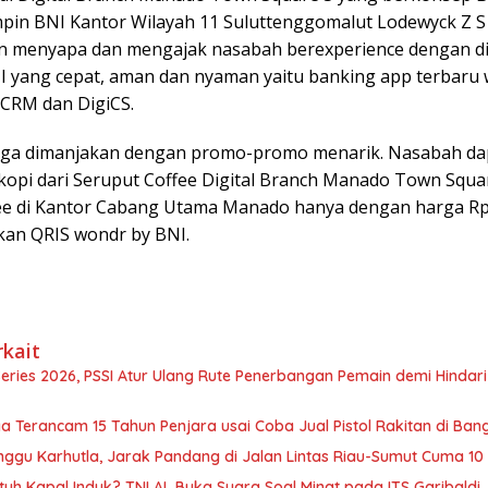
pin BNI Kantor Wilayah 11 Suluttenggomalut Lodewyck Z S
n menyapa dan mengajak nasabah berexperience dengan di
I yang cepat, aman dan nyaman yaitu banking app terbaru
 CRM dan DigiCS.
ga dimanjakan dengan promo-promo menarik. Nasabah da
kopi dari Seruput Coffee Digital Branch Manado Town Squa
ee di Kantor Cabang Utama Manado hanya dengan harga R
an QRIS wondr by BNI.
rkait
Series 2026, PSSI Atur Ulang Rute Penerbangan Pemain demi Hindar
a Terancam 15 Tahun Penjara usai Coba Jual Pistol Rakitan di Ban
ggu Karhutla, Jarak Pandang di Jalan Lintas Riau-Sumut Cuma 10
tuh Kapal Induk? TNI AL Buka Suara Soal Minat pada ITS Garibaldi