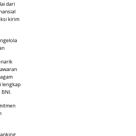
ai dari
nansial
ksi kirim
engelola
an
narik
enawaran
eragam
i lengkap
 BNI.
omitmen
n
Banking