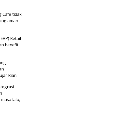
 Cafe tidak
yang aman
EVP) Retail
an benefit
ang
an
jar Rian.
ntegrasi
an
 masa lalu,