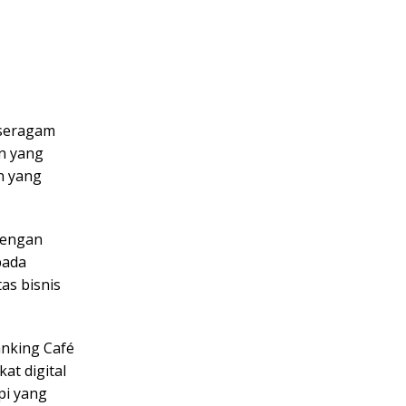
 seragam
n yang
n yang
dengan
pada
as bisnis
anking Café
at digital
pi yang