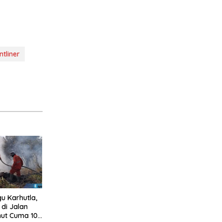
tliner
u Karhutla,
di Jalan
mut Cuma 10