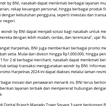
dr by BNI, nasabah dapat menikmati berbagai layanan mul
arian, rekap keuangan personal, hingga berbagai produk fi
i dengan kebutuhan pengguna, seperti investasi dan transa
r negeri.
n wondr by BNI dapat menjadi solusi bagi nasabah untuk m
ereka dengan lebih mudah, cerdas, dan terencana”, ujar Ri
ngat Harpelnas, BNI juga memberikan berbagai promo me
bah setia. Mulai dari diskon hingga Rp1.000.000, hingga p
y 1 for 2 di berbagai merchant, nasabah dapat menikmati b
tuk setiap transaksi menggunakan wondr by BNI. Informas
romo Harpelnas 2024 ini dapat diakses melalui laman resmi
bagai inovasi dan penawaran menarik ini, BNI terus berk
erikan layanan terbaik dan mempererat hubungan denga
a.
di Digital Branch Manado Town Square 3 yang berkonsep 