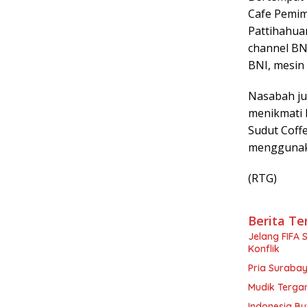
Cafe Pemim
Pattihahua
channel BN
BNI, mesin
Nasabah ju
menikmati 
Sudut Coff
menggunak
(RTG)
Berita Te
Jelang FIFA 
Konflik
Pria Surabay
Mudik Tergan
Indonesia Bu