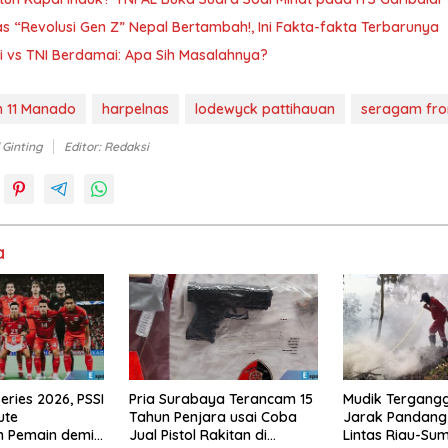
 “Revolusi Gen Z” Nepal Bertambah!, Ini Fakta-fakta Terbarunya
i vs TNI Berdamai: Apa Sih Masalahnya?
h 11 Manado
harpelnas
lodewyck pattihauan
seragam fron
 Ginting
Editor: Redaksi
a
eries 2026, PSSI
Pria Surabaya Terancam 15
Mudik Tergangg
ute
Tahun Penjara usai Coba
Jarak Pandang 
n Pemain demi
Jual Pistol Rakitan di
Lintas Riau-Su