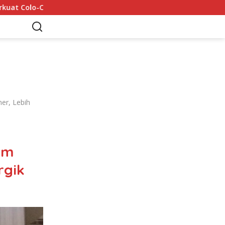
lo
Mohamed Salah Tiba di Trabzon 5 Agustus: 6 Rekor 
er, Lebih
am
rgik