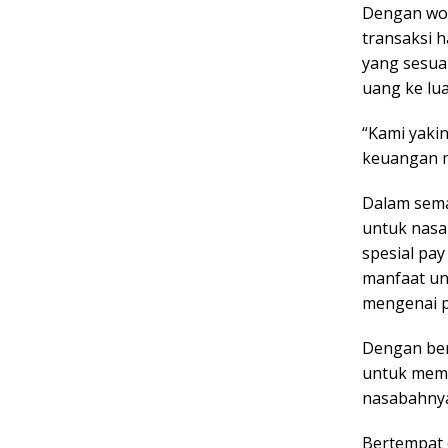
Dengan won
transaksi h
yang sesua
uang ke lua
“Kami yaki
keuangan m
Dalam sema
untuk nasa
spesial pa
manfaat un
mengenai p
Dengan ber
untuk memb
nasabahny
Bertempat 