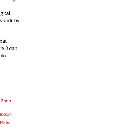
gital
 wondr by
pat
re 3 dan
p46
i Zona
gkalan
 Meter