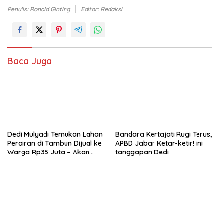
Penulis: Ronald Ginting
Editor: Redaksi
Baca Juga
Dedi Mulyadi Temukan Lahan
Bandara Kertajati Rugi Terus,
Perairan di Tambun Dijual ke
APBD Jabar Ketar-ketir! ini
Warga Rp35 Juta – Akan
tanggapan Dedi
Ditertibkan!