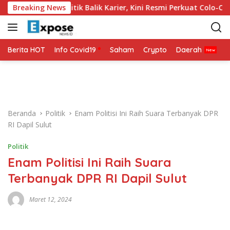
L
nia 2026 Jadi Titik Balik Karier, Kini Resmi Perkuat Colo-Colo
Breaking News
a
n
g
s
Berita HOT
Info Covid19
Saham
Crypto
Daerah
P
u
n
g
k
e
Beranda
Politik
Enam Politisi Ini Raih Suara Terbanyak DPR
k
RI Dapil Sulut
o
n
Politik
t
Enam Politisi Ini Raih Suara
e
n
Terbanyak DPR RI Dapil Sulut
Maret 12, 2024