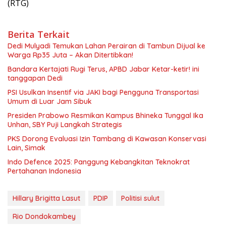
(RTG)
Berita Terkait
Dedi Mulyadi Temukan Lahan Perairan di Tambun Dijual ke
Warga Rp35 Juta – Akan Ditertibkan!
Bandara Kertajati Rugi Terus, APBD Jabar Ketar-ketir! ini
tanggapan Dedi
PSI Usulkan Insentif via JAKI bagi Pengguna Transportasi
Umum di Luar Jam Sibuk
Presiden Prabowo Resmikan Kampus Bhineka Tunggal Ika
Unhan, SBY Puji Langkah Strategis
PKS Dorong Evaluasi Izin Tambang di Kawasan Konservasi
Lain, Simak
Indo Defence 2025: Panggung Kebangkitan Teknokrat
Pertahanan Indonesia
Hillary Brigitta Lasut
PDIP
Politisi sulut
Rio Dondokambey