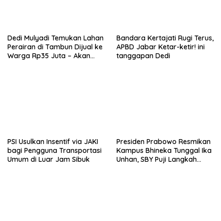
Dedi Mulyadi Temukan Lahan
Bandara Kertajati Rugi Terus,
Perairan di Tambun Dijual ke
APBD Jabar Ketar-ketir! ini
Warga Rp35 Juta – Akan
tanggapan Dedi
Ditertibkan!
PSI Usulkan Insentif via JAKI
Presiden Prabowo Resmikan
bagi Pengguna Transportasi
Kampus Bhineka Tunggal Ika
Umum di Luar Jam Sibuk
Unhan, SBY Puji Langkah
Strategis