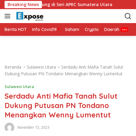
L
 Siap Bertarung di Seri APRC Sumatera Utara
Breaking News
Napoli Ma
a
n
g
s
Berita HOT
Info Covid19
Saham
Crypto
Daerah
P
u
n
g
k
e
Beranda
Sulawesi Utara
Serdadu Anti Mafia Tanah Sulut
k
Dukung Putusan PN Tondano Menangkan Wenny Lumentut
o
n
Sulawesi Utara
t
Serdadu Anti Mafia Tanah Sulut
e
n
Dukung Putusan PN Tondano
Menangkan Wenny Lumentut
November 15, 2023