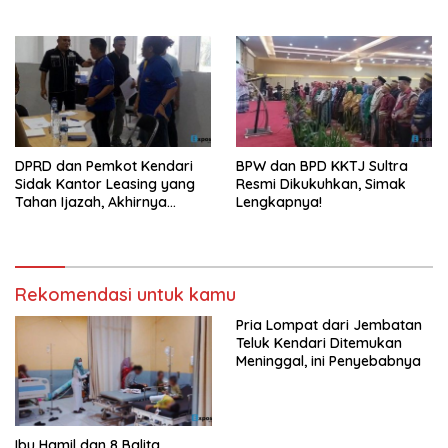
Infonya
DPRD dan Pemkot Kendari
BPW dan BPD KKTJ Sultra
Sidak Kantor Leasing yang
Resmi Dikukuhkan, Simak
Tahan Ijazah, Akhirnya
Lengkapnya!
Dikembalikan!
Rekomendasi untuk kamu
Pria Lompat dari Jembatan
Teluk Kendari Ditemukan
Meninggal, ini Penyebabnya
Ibu Hamil dan 8 Balita