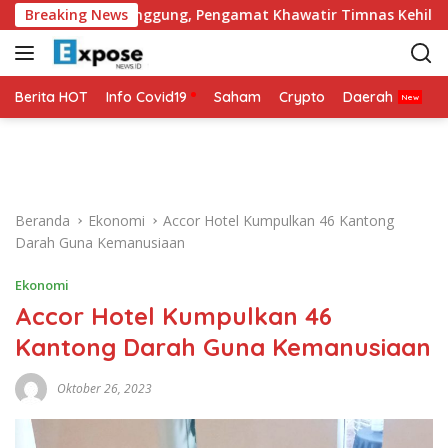
L
di Tulang Punggung, Pengamat Khawatir Timnas Kehilangan A
Breaking News
a
n
g
s
Berita HOT
Info Covid19
Saham
Crypto
Daerah
P
u
n
g
k
e
Beranda
Ekonomi
Accor Hotel Kumpulkan 46 Kantong
k
Darah Guna Kemanusiaan
o
n
Ekonomi
t
Accor Hotel Kumpulkan 46
e
n
Kantong Darah Guna Kemanusiaan
Oktober 26, 2023