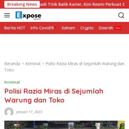
L
 Dunia 2026 Jadi Titik Balik Karier, Kini Resmi Perkuat Colo-Colo
Breaking News
a
n
g
s
Berita HOT
Info Covid19
Saham
Crypto
Daerah
P
u
n
g
k
e
Beranda
Kriminal
Polisi Razia Miras di Sejumlah Warung dan
k
Toko
o
n
Kriminal
t
Polisi Razia Miras di Sejumlah
e
n
Warung dan Toko
Januari 17, 2023