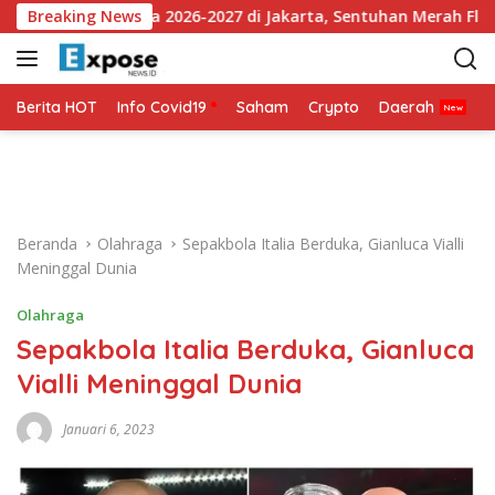
L
Jersey Ketiga 2026-2027 di Jakarta, Sentuhan Merah Fluoresen J
Breaking News
a
n
g
s
Berita HOT
Info Covid19
Saham
Crypto
Daerah
P
u
n
g
k
e
Beranda
Olahraga
Sepakbola Italia Berduka, Gianluca Vialli
k
Meninggal Dunia
o
n
Olahraga
t
Sepakbola Italia Berduka, Gianluca
e
n
Vialli Meninggal Dunia
Januari 6, 2023