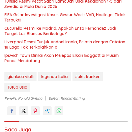
Tunisia Resmi Pecat Sabri Lamouchi Usai Kekalahan 1-5 dari
Swedia di Piala Dunia 2026
FIFA Gelar Investigasi Kasus Gestur Wasit VAR, Hasilnya: Tidak
Terbukti!
Cucurella Resmi ke Madrid, Apakah Enzo Fernandez Jadi
Target Los Blancos Berikutnya?
Liverpool Resmi Tunjuk Andoni Iraola, Pelatih dengan Catatan
18 Laga Tak Terkalahkan d
Ipswich Town Dinilai Akan Melepas Elkan Baggott di Musim
Panas Mendatang
gianluca vialli
legenda Italia
sakit kanker
Tutup usia
Penulis: Ronald Ginting
Editor: Ronald Ginting
Baca Juga