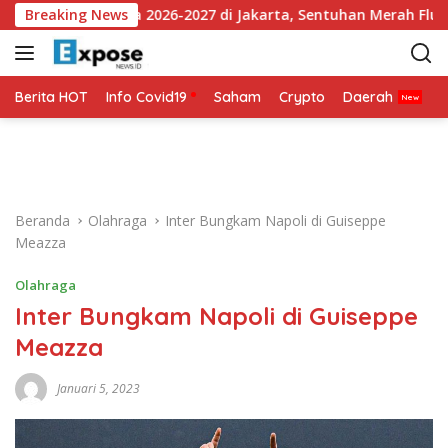
L
 Jersey Ketiga 2026-2027 di Jakarta, Sentuhan Merah Fluoresen 
Breaking News
a
n
g
s
Berita HOT
Info Covid19
Saham
Crypto
Daerah
P
u
n
g
k
e
Beranda
Olahraga
Inter Bungkam Napoli di Guiseppe
k
Meazza
o
n
Olahraga
t
Inter Bungkam Napoli di Guiseppe
e
n
Meazza
Januari 5, 2023