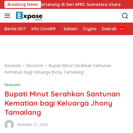
L
i DMO Siap Bertarung di Seri APRC Sumatera Utara
Breaking News
Nap
a
n
g
s
Berita HOT
Info Covid19
Saham
Crypto
Daerah
P
u
n
g
k
e
Beranda
Ekonomi
Bupati Minut Serahkan Santunan
k
Kematian bagi Keluarga Jhony Tamailang
o
n
Ekonomi
t
Bupati Minut Serahkan Santunan
e
n
Kematian bagi Keluarga Jhony
Tamailang
Desember 31, 2022