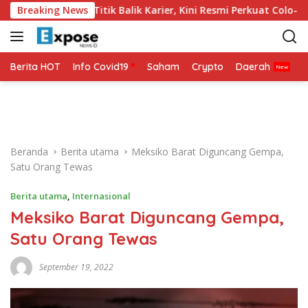
L
ia 2026 Jadi Titik Balik Karier, Kini Resmi Perkuat Colo-Colo
Breaking News
a
n
g
s
Berita HOT
Info Covid19
Saham
Crypto
Daerah
P
u
n
g
k
e
Beranda
Berita utama
Meksiko Barat Diguncang Gempa,
k
Satu Orang Tewas
o
n
Berita utama
,
Internasional
t
Meksiko Barat Diguncang Gempa,
e
n
Satu Orang Tewas
September 19, 2022