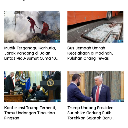
Hindari Zona Konflik
Bangkalan
Mudik Terganggu Karhutla,
Bus Jemaah Umrah
Jarak Pandang di Jalan
Kecelakaan di Madinah,
Lintas Riau-Sumut Cuma 10
Puluhan Orang Tewas
Meter
Konferensi Trump Terhenti,
Trump Undang Presiden
Tamu Undangan Tiba-tiba
Suriah ke Gedung Putih,
Pingsan
Torehkan Sejarah Baru
Diplomasi AS