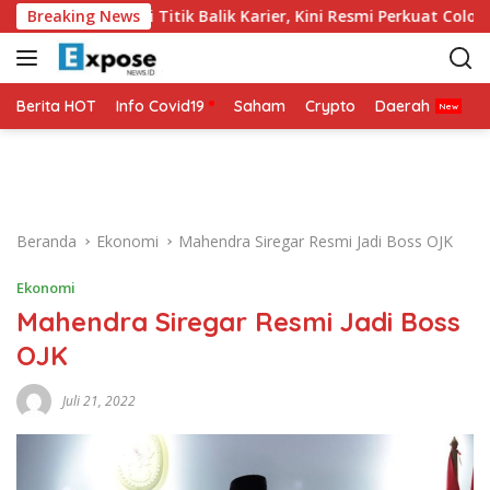
L
ia 2026 Jadi Titik Balik Karier, Kini Resmi Perkuat Colo-Colo
Breaking News
a
n
g
s
Berita HOT
Info Covid19
Saham
Crypto
Daerah
P
u
n
g
k
e
Beranda
Ekonomi
Mahendra Siregar Resmi Jadi Boss OJK
k
o
Ekonomi
n
Mahendra Siregar Resmi Jadi Boss
t
e
OJK
n
Juli 21, 2022