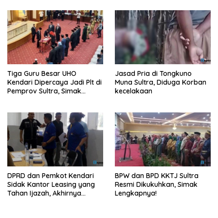
Tiga Guru Besar UHO
Jasad Pria di Tongkuno
Kendari Dipercaya Jadi Plt di
Muna Sultra, Diduga Korban
Pemprov Sultra, Simak
kecelakaan
Infonya
DPRD dan Pemkot Kendari
BPW dan BPD KKTJ Sultra
Sidak Kantor Leasing yang
Resmi Dikukuhkan, Simak
Tahan Ijazah, Akhirnya
Lengkapnya!
Dikembalikan!