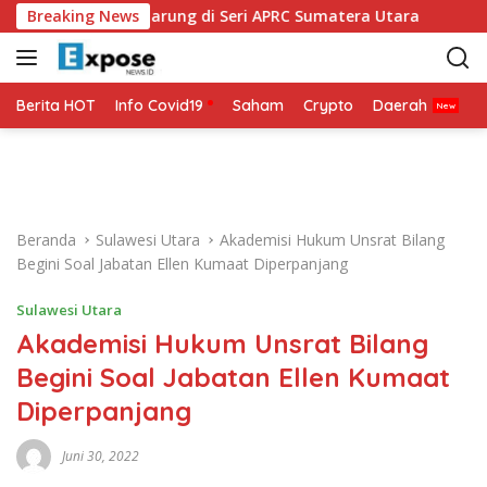
L
MO Siap Bertarung di Seri APRC Sumatera Utara
Breaking News
Napoli 
a
n
g
s
Berita HOT
Info Covid19
Saham
Crypto
Daerah
P
u
n
g
k
e
Beranda
Sulawesi Utara
Akademisi Hukum Unsrat Bilang
k
Begini Soal Jabatan Ellen Kumaat Diperpanjang
o
n
Sulawesi Utara
t
Akademisi Hukum Unsrat Bilang
e
n
Begini Soal Jabatan Ellen Kumaat
Diperpanjang
Juni 30, 2022