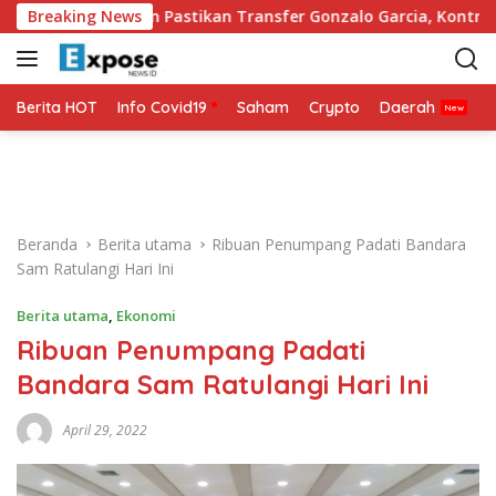
L
Breaking News
Fulham Pastikan Transfer Gonzalo Garcia, Kontrak Hing
a
n
g
s
Berita HOT
Info Covid19
Saham
Crypto
Daerah
P
u
n
g
k
e
Beranda
Berita utama
Ribuan Penumpang Padati Bandara
k
Sam Ratulangi Hari Ini
o
n
Berita utama
,
Ekonomi
t
Ribuan Penumpang Padati
e
n
Bandara Sam Ratulangi Hari Ini
April 29, 2022