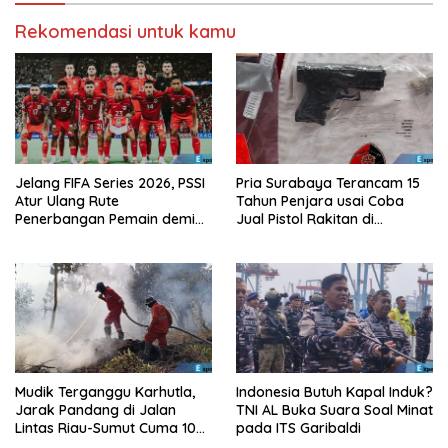
Rekomendasi untuk kamu
Jelang FIFA Series 2026, PSSI
Pria Surabaya Terancam 15
Atur Ulang Rute
Tahun Penjara usai Coba
Penerbangan Pemain demi
Jual Pistol Rakitan di
Hindari Zona Konflik
Bangkalan
Mudik Terganggu Karhutla,
Indonesia Butuh Kapal Induk?
Jarak Pandang di Jalan
TNI AL Buka Suara Soal Minat
Lintas Riau-Sumut Cuma 10
pada ITS Garibaldi
Meter