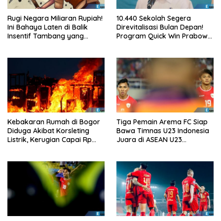
Rugi Negara Miliaran Rupiah!
10.440 Sekolah Segera
Ini Bahaya Laten di Balik
Direvitalisasi Bulan Depan!
Insentif Tambang yang
Program Quick Win Prabowo
Menggila
Mulai Berjalan
Kebakaran Rumah di Bogor
Tiga Pemain Arema FC Siap
Diduga Akibat Korsleting
Bawa Timnas U23 Indonesia
Listrik, Kerugian Capai Rp
Juara di ASEAN U23
200 Juta
Championship 2025