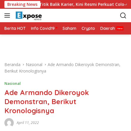
L
2026 Jadi Titik Balik Karier, Kini Resmi Perkuat Colo-Colo
Breaking News
a
n
g
s
Berita HOT
Info Covid19
Saham
Crypto
Daerah
P
u
n
g
k
e
Beranda
Nasional
Ade Armando Dikeroyok Demonstran,
k
Berikut Kronologisnya
o
n
Nasional
t
Ade Armando Dikeroyok
e
n
Demonstran, Berikut
Kronologisnya
April 11, 2022