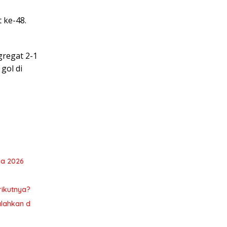
 ke-48.
gregat 2-1
gol di
ia 2026
rikutnya?
alahkan d