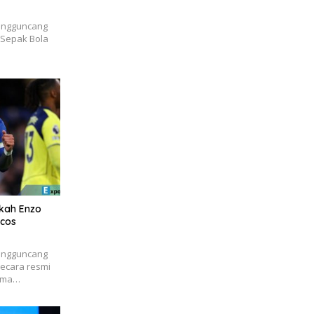
engguncang
i Sepak Bola
akah Enzo
ncos
engguncang
secara resmi
sama…