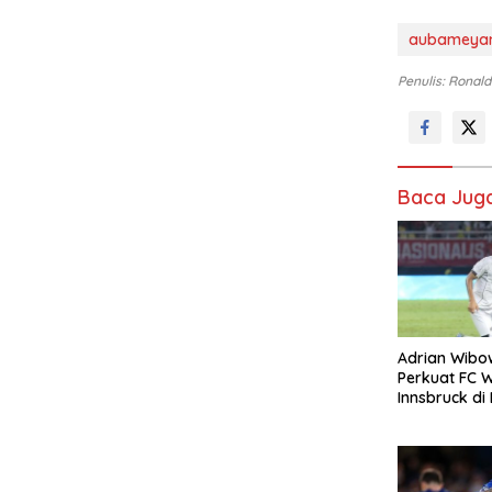
aubameya
Penulis: Ronald
Baca Jug
Adrian Wibo
Perkuat FC 
Innsbruck di 