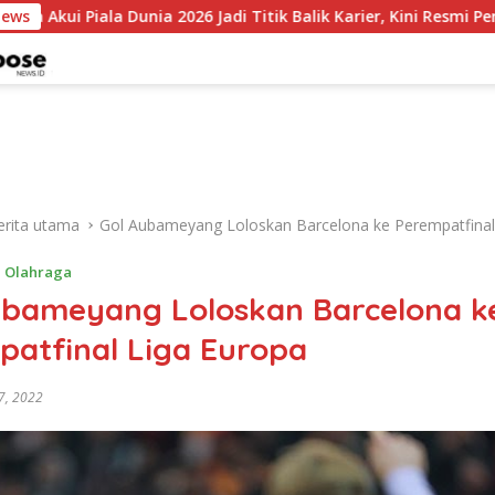
unia 2026 Jadi Titik Balik Karier, Kini Resmi Perkuat Colo-Colo
News
erita utama
Gol Aubameyang Loloskan Barcelona ke Perempatfinal
,
Olahraga
ubameyang Loloskan Barcelona k
patfinal Liga Europa
7, 2022