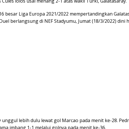
 Cules lolos usai menang 2-1 atas wakil Turki, Galatasaray.
16 besar Liga Europa 2021/2022 mempertandingkan Galatas
Duel berlangsung di NEF Stadyumu, Jumat (18/3/2022) dini h
y unggul lebih dulu lewat gol Marcao pada menit ke-28. Pe
ama imbang 1-1 melalui golnya pada menit ke-36.