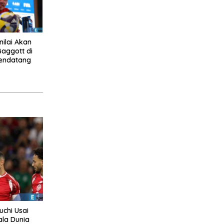
nilai Akan
Baggott di
endatang
uchi Usai
ala Dunia