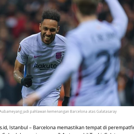
k Aubameyang jadi pahlawan kemenangan Barcelona atas Galatasaray
.id, Istanbul – Barcelona memastikan tempat di perempatfi