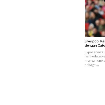
Liverpool Res
dengan Cata
Exposenews.id
nahkoda anya
mengumumkan 
sebagai…