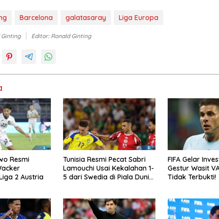
ng
Barcelona
galatasaray
Liga Europa
 Ginting
Editor: Ronald Ginting
a
wo Resmi
Tunisia Resmi Pecat Sabri
FIFA Gelar Inve
Wacker
Lamouchi Usai Kekalahan 1-
Gestur Wasit VA
Liga 2 Austria
5 dari Swedia di Piala Dunia
Tidak Terbukti!
2026