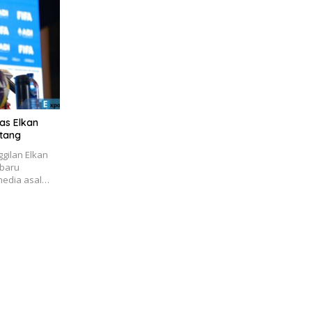
pas Elkan
tang
gilan Elkan
-baru
 media asal…