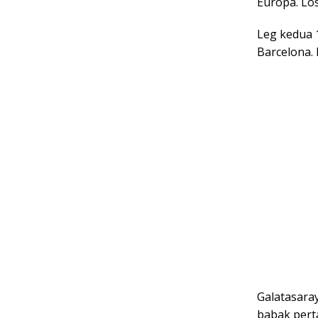
Europa. Los
Leg kedua 
Barcelona. 
Galatasara
babak pert