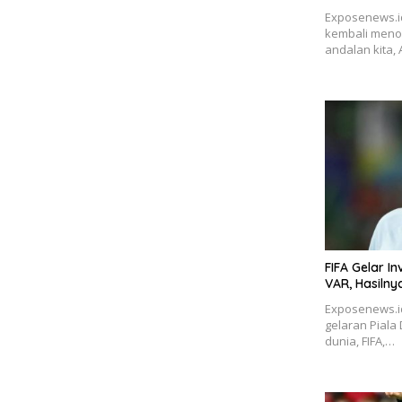
Exposenews.i
kembali meno
andalan kita,
FIFA Gelar I
VAR, Hasilnya
Exposenews.i
gelaran Piala
dunia, FIFA,…