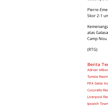
Pierre-Eme
Skor 2-1 u
Kemenangan
atas Galas
Camp Nou.
(RTG)
Berita Te
Adrian Wibow
Tunisia Resm
FIFA Gelar In
Cucurella Re
Liverpool Re
Ipswich Town