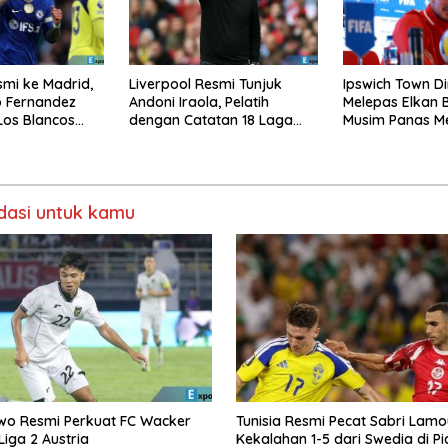
smi ke Madrid,
Liverpool Resmi Tunjuk
Ipswich Town Di
 Fernandez
Andoni Iraola, Pelatih
Melepas Elkan 
Los Blancos
dengan Catatan 18 Laga
Musim Panas M
Tak Terkalahkan d
asi untuk kamu
wo Resmi Perkuat FC Wacker
Tunisia Resmi Pecat Sabri Lamo
Liga 2 Austria
Kekalahan 1-5 dari Swedia di Pi