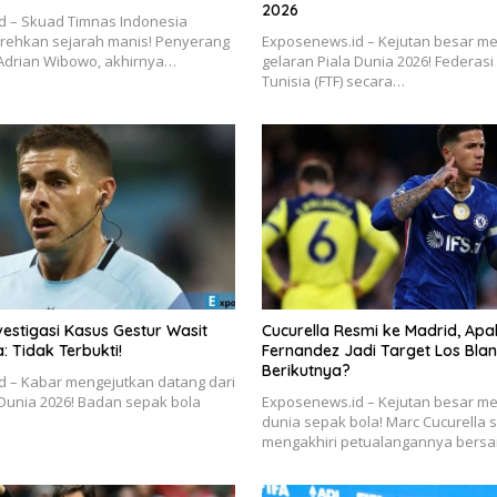
2026
d – Skuad Timnas Indonesia
rehkan sejarah manis! Penyerang
Exposenews.id – Kejutan besar m
 Adrian Wibowo, akhirnya…
gelaran Piala Dunia 2026! Federas
Tunisia (FTF) secara…
nvestigasi Kasus Gestur Wasit
Cucurella Resmi ke Madrid, Ap
: Tidak Terbukti!
Fernandez Jadi Target Los Bla
Berikutnya?
d – Kabar mengejutkan datang dari
 Dunia 2026! Badan sepak bola
Exposenews.id – Kejutan besar m
dunia sepak bola! Marc Cucurella 
mengakhiri petualangannya ber