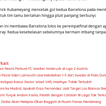
rick Aubameyang mencetak gol kedua Barcelona pada menit
ntuk tim tamu bertahan hingga pluit panjang berbunyi.
 ini membawa Barcelona lolos ke perempatfinal dengan a
aray. Kedua kesebelasan sebelumnya bermain imbang tanpa 
rkait
o Resmi Perkuat FC Wacker Innsbruck di Liga 2 Austria
i Pecat Sabri Lamouchi Usai Kekalahan 1-5 dari Swedia di Piala Dun
vestigasi Kasus Gestur Wasit VAR, Hasilnya: Tidak Terbukti!
smi ke Madrid, Apakah Enzo Fernandez Jadi Target Los Blancos Be
smi Tunjuk Andoni Iraola, Pelatih dengan Catatan 18 Laga Tak Terk
 Dinilai Akan Melepas Elkan Baggott di Musim Panas Mendatang