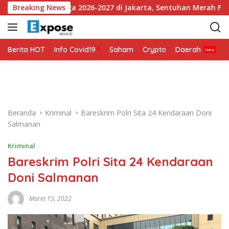
L
 Jersey Ketiga 2026-2027 di Jakarta, Sentuhan Merah Fluoresen
Breaking News
a
n
g
s
Berita HOT
Info Covid19
Saham
Crypto
Daerah
P
u
n
g
k
e
Beranda
Kriminal
Bareskrim Polri Sita 24 Kendaraan Doni
k
Salmanan
o
n
Kriminal
t
Bareskrim Polri Sita 24 Kendaraan
e
n
Doni Salmanan
Maret 15, 2022