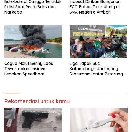
Bule-bule di Canggu Terciduk
Indosat Dirikan Bangunan
Polisi Saat Pesta Seks dan
ECO Bahan Daur Ulang di
Narkoba
SMA Negeri 6 Ambon
Cagub Malut Benny Laos
Liga Tapak Suci
Tewas dalam Insiden
Kotamobagu Jadi Ajang
Ledakan Speedboat
Silaturahmi antar Petarung
Muhammadiyah se-Sulut
Rekomendasi untuk kamu