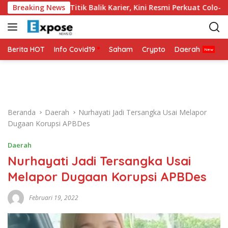
L
 2026 Jadi Titik Balik Karier, Kini Resmi Perkuat Colo-Colo
Breaking News
a
n
g
s
Berita HOT
Info Covid19
Saham
Crypto
Daerah
P
u
n
g
k
e
Beranda
Daerah
Nurhayati Jadi Tersangka Usai Melapor
k
Dugaan Korupsi APBDes
o
n
Daerah
t
Nurhayati Jadi Tersangka Usai
e
n
Melapor Dugaan Korupsi APBDes
Februari 19, 2022