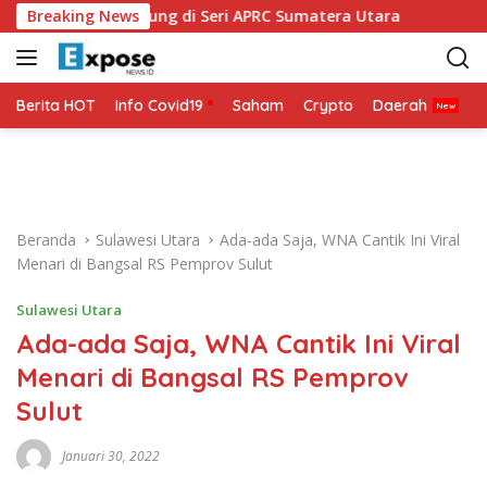
L
O Siap Bertarung di Seri APRC Sumatera Utara
Breaking News
Napoli M
a
n
g
s
Berita HOT
Info Covid19
Saham
Crypto
Daerah
P
u
n
g
k
e
Beranda
Sulawesi Utara
Ada-ada Saja, WNA Cantik Ini Viral
k
Menari di Bangsal RS Pemprov Sulut
o
n
Sulawesi Utara
t
Ada-ada Saja, WNA Cantik Ini Viral
e
n
Menari di Bangsal RS Pemprov
Sulut
Januari 30, 2022