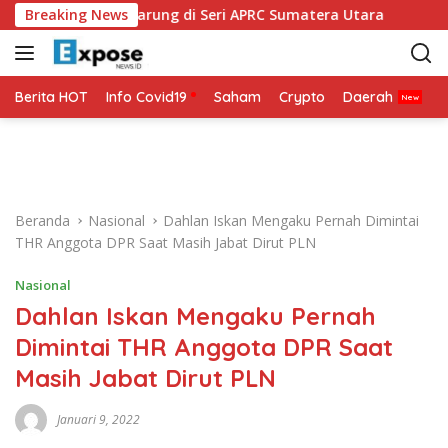
L
MO Siap Bertarung di Seri APRC Sumatera Utara
Breaking News
Napoli 
a
n
g
s
Berita HOT
Info Covid19
Saham
Crypto
Daerah
P
u
n
g
k
e
Beranda
Nasional
Dahlan Iskan Mengaku Pernah Dimintai
k
THR Anggota DPR Saat Masih Jabat Dirut PLN
o
n
Nasional
t
Dahlan Iskan Mengaku Pernah
e
n
Dimintai THR Anggota DPR Saat
Masih Jabat Dirut PLN
Januari 9, 2022