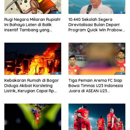
Rugi Negara Miliaran Rupiah!
10.440 Sekolah Segera
Ini Bahaya Laten di Balik
Direvitalisasi Bulan Depan!
Insentif Tambang yang
Program Quick Win Prabowo
Menggila
Mulai Berjalan
Kebakaran Rumah di Bogor
Tiga Pemain Arema FC Siap
Diduga Akibat Korsleting
Bawa Timnas U23 Indonesia
Listrik, Kerugian Capai Rp
Juara di ASEAN U23
200 Juta
Championship 2025