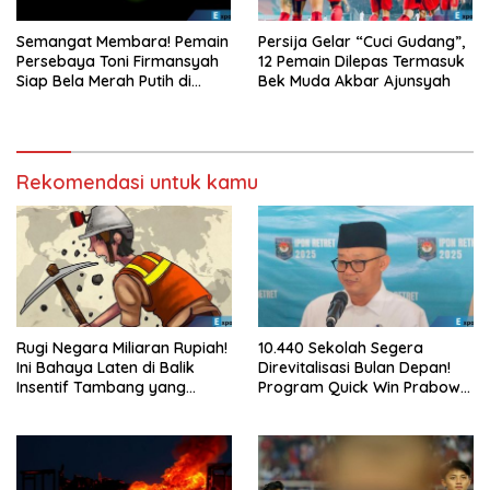
Semangat Membara! Pemain
Persija Gelar “Cuci Gudang”,
Persebaya Toni Firmansyah
12 Pemain Dilepas Termasuk
Siap Bela Merah Putih di
Bek Muda Akbar Ajunsyah
Timnas U23
Rekomendasi untuk kamu
Rugi Negara Miliaran Rupiah!
10.440 Sekolah Segera
Ini Bahaya Laten di Balik
Direvitalisasi Bulan Depan!
Insentif Tambang yang
Program Quick Win Prabowo
Menggila
Mulai Berjalan