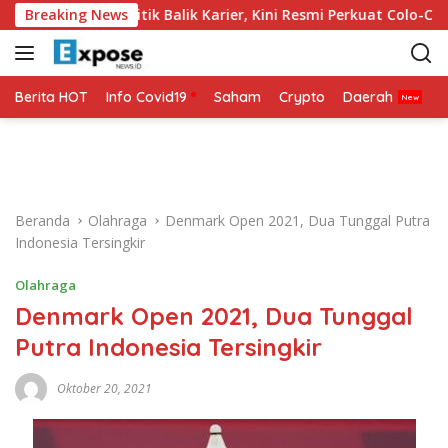
L
2026 Jadi Titik Balik Karier, Kini Resmi Perkuat Colo-Colo
Breaking News
a
n
g
s
Berita HOT
Info Covid19
Saham
Crypto
Daerah
P
u
n
g
k
e
Beranda
Olahraga
Denmark Open 2021, Dua Tunggal Putra
k
Indonesia Tersingkir
o
n
Olahraga
t
Denmark Open 2021, Dua Tunggal
e
n
Putra Indonesia Tersingkir
Oktober 20, 2021