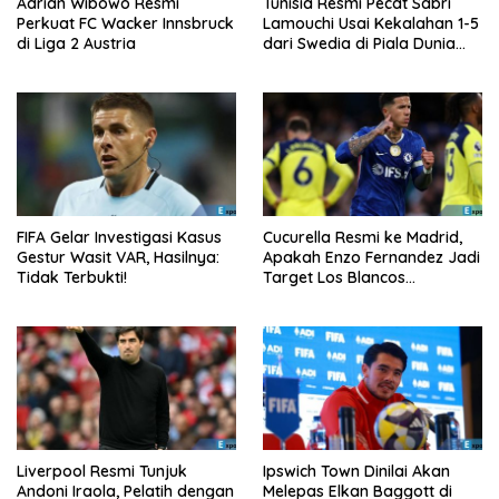
Adrian Wibowo Resmi
Tunisia Resmi Pecat Sabri
Perkuat FC Wacker Innsbruck
Lamouchi Usai Kekalahan 1-5
di Liga 2 Austria
dari Swedia di Piala Dunia
2026
FIFA Gelar Investigasi Kasus
Cucurella Resmi ke Madrid,
Gestur Wasit VAR, Hasilnya:
Apakah Enzo Fernandez Jadi
Tidak Terbukti!
Target Los Blancos
Berikutnya?
Liverpool Resmi Tunjuk
Ipswich Town Dinilai Akan
Andoni Iraola, Pelatih dengan
Melepas Elkan Baggott di