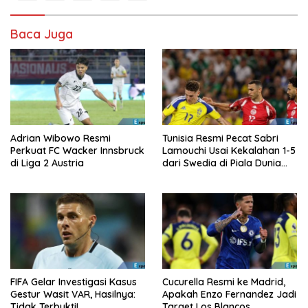
Baca Juga
Adrian Wibowo Resmi
Tunisia Resmi Pecat Sabri
Perkuat FC Wacker Innsbruck
Lamouchi Usai Kekalahan 1-5
di Liga 2 Austria
dari Swedia di Piala Dunia
2026
FIFA Gelar Investigasi Kasus
Cucurella Resmi ke Madrid,
Gestur Wasit VAR, Hasilnya:
Apakah Enzo Fernandez Jadi
Tidak Terbukti!
Target Los Blancos