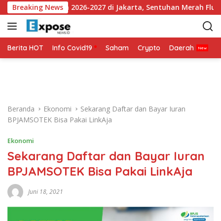
L
Jersey Ketiga 2026-2027 di Jakarta, Sentuhan Merah Fluoresen J
Breaking News
a
n
g
s
Berita HOT
Info Covid19
Saham
Crypto
Daerah
P
u
n
g
k
e
Beranda
Ekonomi
Sekarang Daftar dan Bayar Iuran
k
BPJAMSOTEK Bisa Pakai LinkAja
o
n
Ekonomi
t
Sekarang Daftar dan Bayar Iuran
e
n
BPJAMSOTEK Bisa Pakai LinkAja
Juni 18, 2021