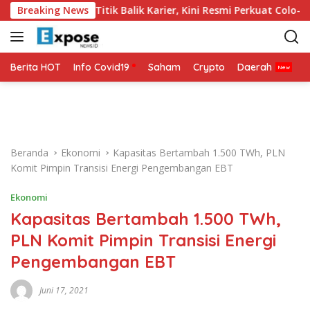
L
a 2026 Jadi Titik Balik Karier, Kini Resmi Perkuat Colo-Colo
Breaking News
a
n
g
s
Berita HOT
Info Covid19
Saham
Crypto
Daerah
P
u
n
g
k
e
Beranda
Ekonomi
Kapasitas Bertambah 1.500 TWh, PLN
k
Komit Pimpin Transisi Energi Pengembangan EBT
o
n
Ekonomi
t
Kapasitas Bertambah 1.500 TWh,
e
n
PLN Komit Pimpin Transisi Energi
Pengembangan EBT
Juni 17, 2021