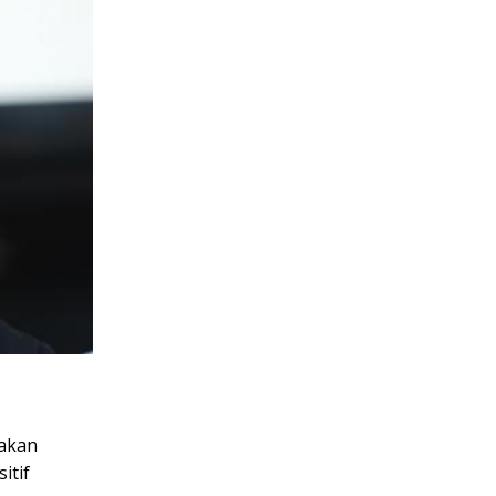
takan
itif