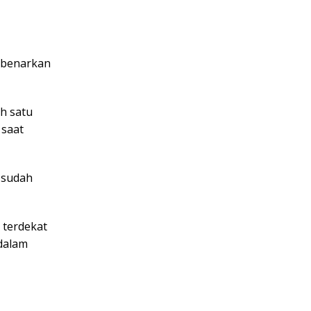
embenarkan
h satu
 saat
 sudah
 terdekat
 dalam