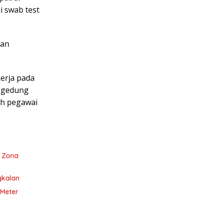
i swab test
kan
kerja pada
, gedung
uh pegawai
i Zona
gkalan
 Meter