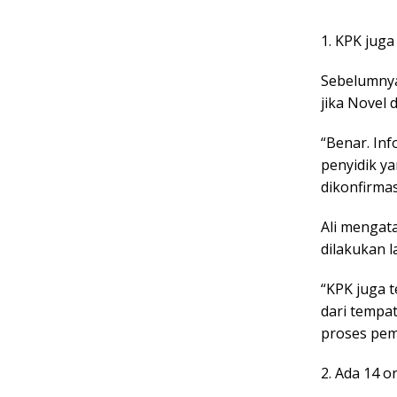
1. KPK jug
Sebelumnya,
jika Novel 
“Benar. In
penyidik ya
dikonfirmasi
Ali mengat
dilakukan l
“KPK juga 
dari tempa
proses pemu
2. Ada 14 