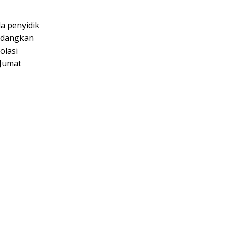
a penyidik
sedangkan
olasi
 Jumat