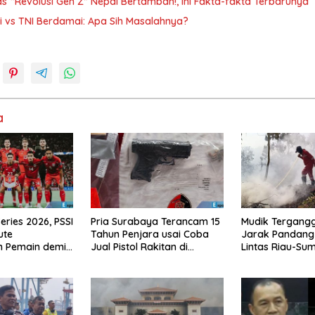
 “Revolusi Gen Z” Nepal Bertambah!, Ini Fakta-fakta Terbarunya
i vs TNI Berdamai: Apa Sih Masalahnya?
a
eries 2026, PSSI
Pria Surabaya Terancam 15
Mudik Tergangg
ute
Tahun Penjara usai Coba
Jarak Pandang 
n Pemain demi
Jual Pistol Rakitan di
Lintas Riau-Su
 Konflik
Bangkalan
Meter