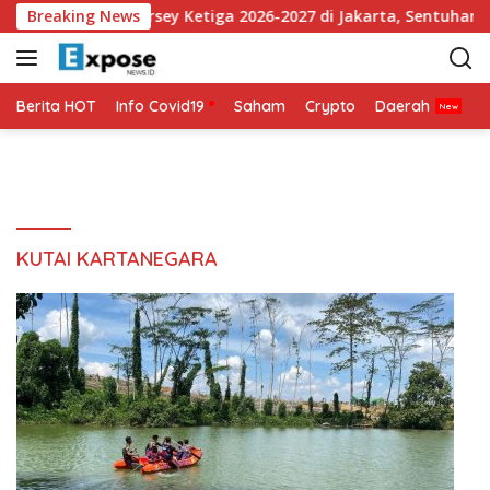
L
lan Perkenalkan Jersey Ketiga 2026-2027 di Jakarta, Sentuhan M
Breaking News
a
n
g
s
Berita HOT
Info Covid19
Saham
Crypto
Daerah
P
u
n
g
k
e
k
KUTAI KARTANEGARA
o
n
t
e
n