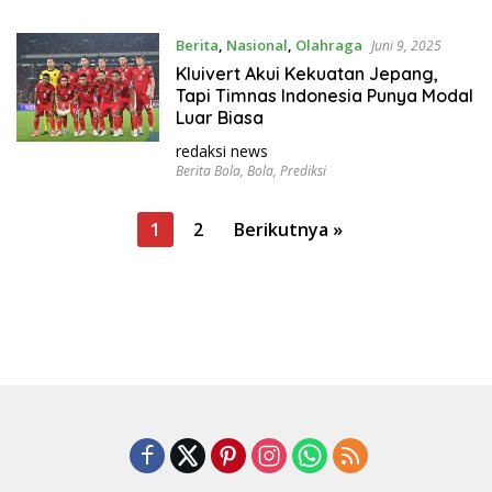
Berita
,
Nasional
,
Olahraga
Juni 9, 2025
Kluivert Akui Kekuatan Jepang,
Tapi Timnas Indonesia Punya Modal
Luar Biasa
redaksi news
Berita Bola
,
Bola
,
Prediksi
P
1
2
Berikutnya »
a
g
i
n
a
s
i
p