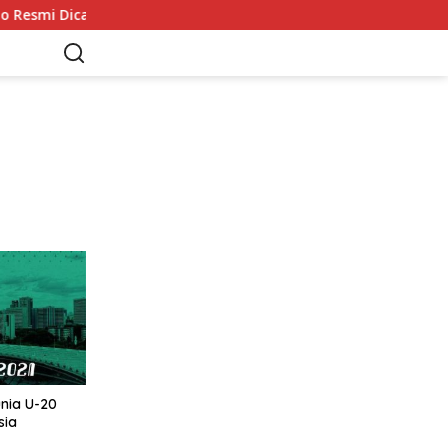
esmi Dicabut Inggris
18 Nama Terpilih Isi Skuad Timna
unia U-20
sia