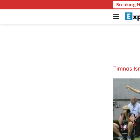
L
Breaking 
a
n
g
s
u
n
g
k
e
Timnas Is
k
o
n
t
e
n