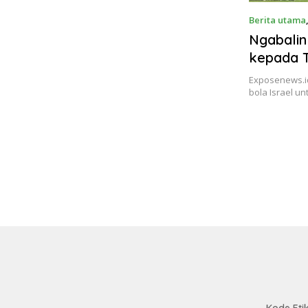
Berita utama
Ngabalin
kepada T
Piala Du
Exposenews.id
bola Israel un