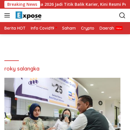
L
ha Akui Piala Dunia 2026 Jadi Titik Balik Karier, Kini Resmi Perk
Breaking News
a
n
g
s
Berita HOT
Info Covid19
Saham
Crypto
Daerah
P
u
n
g
k
e
k
roky salangka
o
n
t
e
n