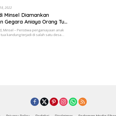
18, 2022
i Minsel Diamankan
an Gegara Aniaya Orang Tua
, Minsel – Peristiwa penganiayaan anak
tua kandung terjadi di salah satu desa…